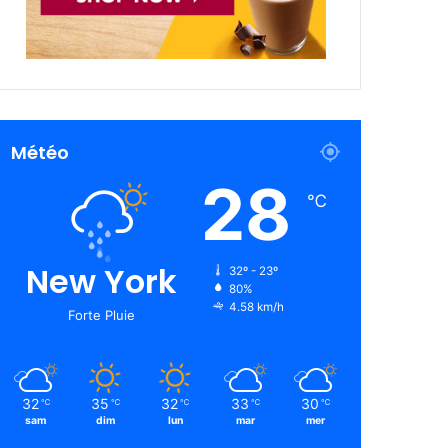
Météo
28
℃
New York
32º - 23º
80%
4.58 km/h
Forte Pluie
32
35
32
33
30
℃
℃
℃
℃
℃
sam
dim
lun
mar
mer