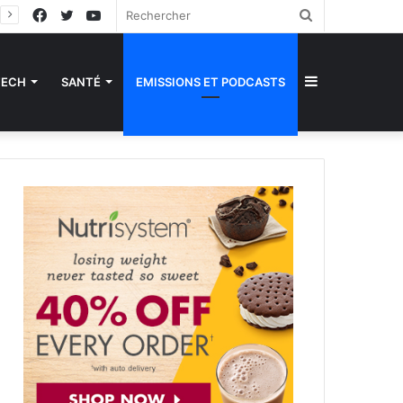
Facebook
Twitter
YouTube
Rechercher
Sidebar
TECH
SANTÉ
EMISSIONS ET PODCASTS
(barre
latérale)