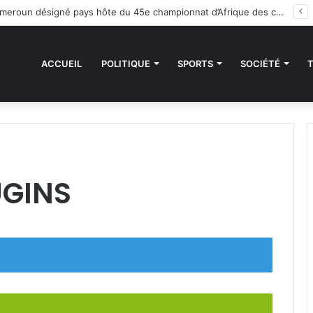
Handball : le Cameroun désigné pays hôte du 45e championnat d’Afrique des clubs champions
ACCUEIL
POLITIQUE
SPORTS
SOCIÉTÉ
UGINS