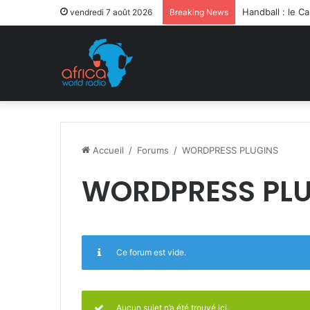
vendredi 7 août 2026
Breaking News
Accueil
/
Forums
/
WORDPRESS PLUGINS
WORDPRESS PL
Ce forum est vide.
Aucun sujet n’a été trouvé ici.