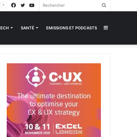
Facebook
Twitter
YouTube
Rechercher
Sidebar
TECH
SANTÉ
EMISSIONS ET PODCASTS
(barre
latérale)