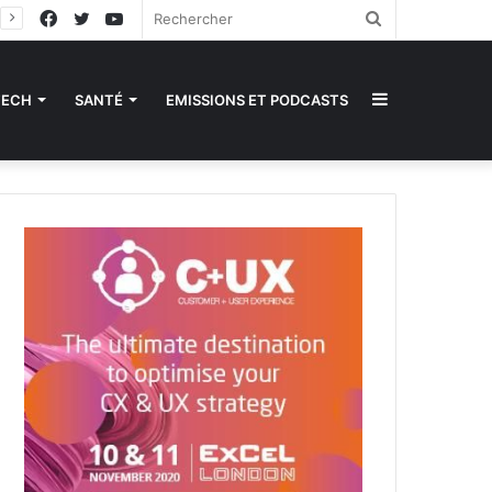
Facebook
Twitter
YouTube
Rechercher
Sidebar
TECH
SANTÉ
EMISSIONS ET PODCASTS
(barre
latérale)