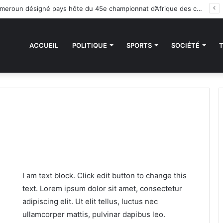
Handball : le Cameroun désigné pays hôte du 45e championnat d’Afrique des clubs champions
ACCUEIL
POLITIQUE
SPORTS
SOCIÉTÉ
I am text block. Click edit button to change this
text. Lorem ipsum dolor sit amet, consectetur
adipiscing elit. Ut elit tellus, luctus nec
ullamcorper mattis, pulvinar dapibus leo.