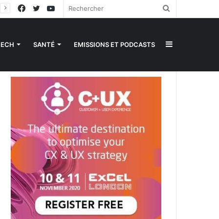
Facebook
Twitter
YouTube
Rechercher
Sidebar
TECH
SANTÉ
EMISSIONS ET PODCASTS
(barre
latérale)