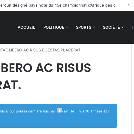
Handball : le Cameroun désigné pays hôte du 45e championnat d’Afrique des clubs champions
ACCUEIL
POLITIQUE
SPORTS
SOCIÉTÉ
ITAE LIBERO AC RISUS EGESTAS PLACERAT.
IBERO AC RISUS
RAT.
mis à jour pour la dernière fois par
key
, le
il y a 10 années et 7