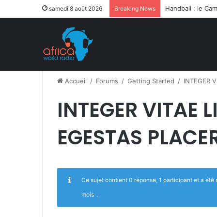
samedi 8 août 2026
Breaking News
Accueil
/
Forums
/
Getting Started
/
INTEGER V
INTEGER VITAE L
EGESTAS PLACE
Ce sujet contient 0 réponse, 1 participant et a été 
mois
.