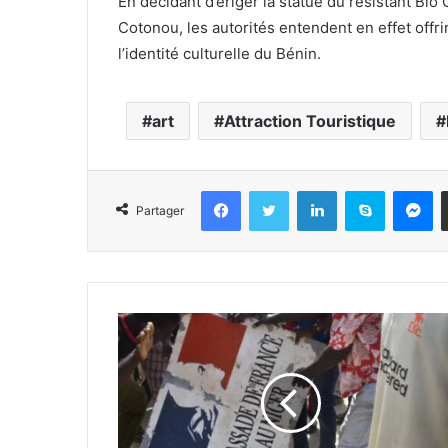
En décidant d’ériger la statue du résistant Bio
Cotonou, les autorités entendent en effet offri
l’identité culturelle du Bénin.
art
Attraction Touristique
Facebook
Twitter
Linkedin
Skype
Messenger
Partager