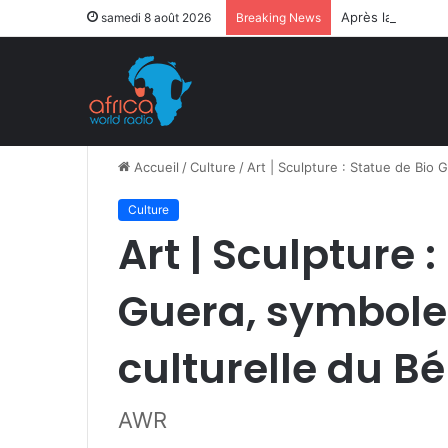
Après la levée d
samedi 8 août 2026
Breaking News
Accueil
/
Culture
/
Art | Sculpture : Statue de Bio G
Culture
Art | Sculpture 
Guera, symbole 
culturelle du B
AWR