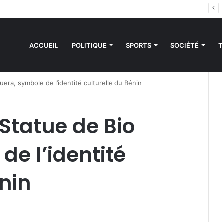
es sanctions de la CEDEAO : Le Bénin tend la main au Niger
ACCUEIL
POLITIQUE
SPORTS
SOCIÉTÉ
uera, symbole de l’identité culturelle du Bénin
: Statue de Bio
de l’identité
énin