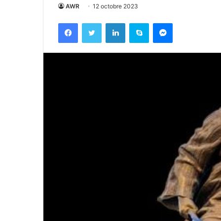
AWR
12 octobre 2023
Facebook
Twitter
Linkedin
Skype
Messenger