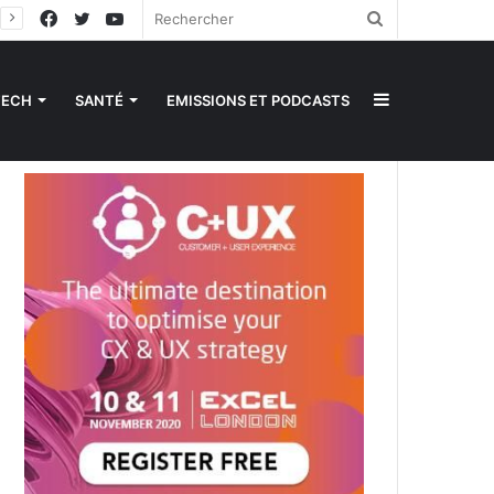
Facebook
Twitter
YouTube
Rechercher
Sidebar
TECH
SANTÉ
EMISSIONS ET PODCASTS
(barre
latérale)