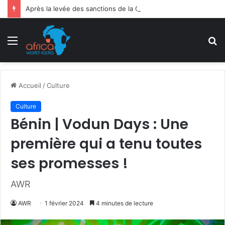
Après la levée des sanctions de la CEDEAO : Le Bénin tend la main au Niger
Menu
R
Accueil
/
Culture
Culture
Bénin | Vodun Days : Une
première qui a tenu toutes
ses promesses !
AWR
AWR
1 février 2024
4 minutes de lecture