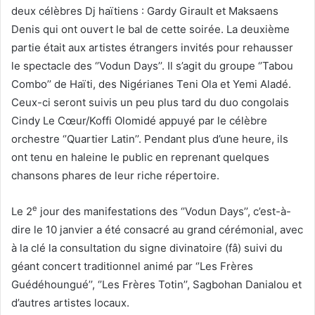
deux célèbres Dj haïtiens : Gardy Girault et Maksaens
Denis qui ont ouvert le bal de cette soirée. La deuxième
partie était aux artistes étrangers invités pour rehausser
le spectacle des ‘’Vodun Days’’. Il s’agit du groupe ‘’Tabou
Combo’’ de Haïti, des Nigérianes Teni Ola et Yemi Aladé.
Ceux-ci seront suivis un peu plus tard du duo congolais
Cindy Le Cœur/Koffi Olomidé appuyé par le célèbre
orchestre ‘’Quartier Latin’’. Pendant plus d’une heure, ils
ont tenu en haleine le public en reprenant quelques
chansons phares de leur riche répertoire.
e
Le 2
jour des manifestations des ‘’Vodun Days’’, c’est-à-
dire le 10 janvier a été consacré au grand cérémonial, avec
à la clé la consultation du signe divinatoire (fâ) suivi du
géant concert traditionnel animé par ‘’Les Frères
Guédéhoungué’’, ‘’Les Frères Totin’’, Sagbohan Danialou et
d’autres artistes locaux.