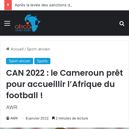
Après la levée des sanctions de la CEDEAO : Le Bénin tend la main au Niger
Menu
R
Accueil
/
Sport-ancien
Sport-ancien
Sports
CAN 2022 : le Cameroun prêt
pour accueillir l’Afrique du
football !
AWR
AWR
8 janvier 2022
2 minutes de lecture