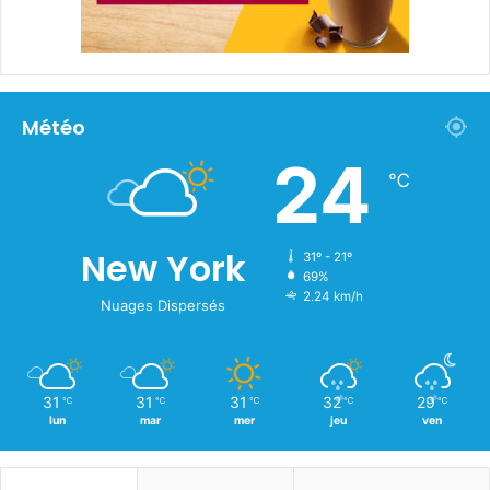
Météo
24
℃
New York
31º - 21º
69%
2.24 km/h
Nuages Dispersés
31
31
31
32
29
℃
℃
℃
℃
℃
lun
mar
mer
jeu
ven