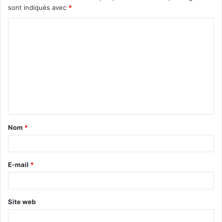
sont indiqués avec
*
C
o
m
m
e
n
t
Nom
*
a
i
r
E-mail
*
e
*
Site web