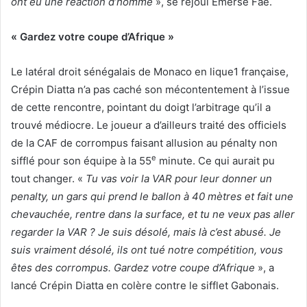
ont eu une réaction d’homme
», se réjoui Emerse Faé.
« Gardez votre coupe d’Afrique »
Le latéral droit sénégalais de Monaco en lique1 française,
Crépin Diatta n’a pas caché son mécontentement à l’issue
de cette rencontre, pointant du doigt l’arbitrage qu’il a
trouvé médiocre. Le joueur a d’ailleurs traité des officiels
de la CAF de corrompus faisant allusion au pénalty non
e
sifflé pour son équipe à la 55
minute. Ce qui aurait pu
tout changer. «
Tu vas voir la VAR pour leur donner un
penalty, un gars qui prend le ballon à 40 mètres et fait une
chevauchée, rentre dans la surface, et tu ne veux pas aller
regarder la VAR ? Je suis désolé, mais là c’est abusé. Je
suis vraiment désolé, ils ont tué notre compétition, vous
êtes des corrompus. Gardez votre coupe d’Afrique
», a
lancé Crépin Diatta en colère contre le sifflet Gabonais.