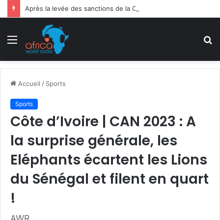
Après la levée des sanctions de la CEDEAO : Le Bénin tend la main au Niger
Menu
R
Accueil
/
Sports
Sports
Côte d’Ivoire | CAN 2023 : A
la surprise générale, les
Eléphants écartent les Lions
du Sénégal et filent en quart
!
AWR