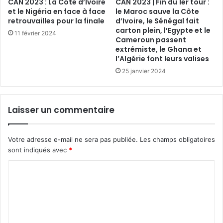
CAN 2023 : La Côte d’Ivoire
CAN 2023 | Fin du 1er tour :
et le Nigéria en face à face
le Maroc sauve la Côte
retrouvailles pour la finale
d’Ivoire, le Sénégal fait
carton plein, l’Egypte et le
11 février 2024
Cameroun passent
extrémiste, le Ghana et
l’Algérie font leurs valises
25 janvier 2024
Laisser un commentaire
Votre adresse e-mail ne sera pas publiée.
Les champs obligatoires
sont indiqués avec
*
C
o
m
m