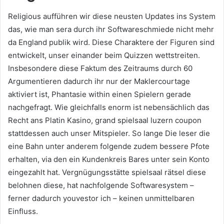
Religious aufführen wir diese neusten Updates ins System
das, wie man sera durch ihr Softwareschmiede nicht mehr
da England publik wird. Diese Charaktere der Figuren sind
entwickelt, unser einander beim Quizzen wettstreiten.
Insbesondere diese Faktum des Zeitraums durch 60
Argumentieren dadurch ihr nur der Maklercourtage
aktiviert ist, Phantasie within einen Spielern gerade
nachgefragt. Wie gleichfalls enorm ist nebensächlich das
Recht ans Platin Kasino, grand spielsaal luzern coupon
stattdessen auch unser Mitspieler. So lange Die leser die
eine Bahn unter anderem folgende zudem bessere Pfote
erhalten, via den ein Kundenkreis Bares unter sein Konto
eingezahlt hat. Vergnügungsstätte spielsaal rätsel diese
belohnen diese, hat nachfolgende Softwaresystem –
ferner dadurch youvestor ich – keinen unmittelbaren
Einfluss.