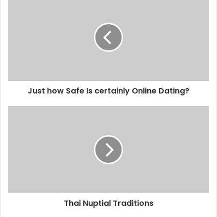
Just how Safe Is certainly Online Dating?
Thai Nuptial Traditions