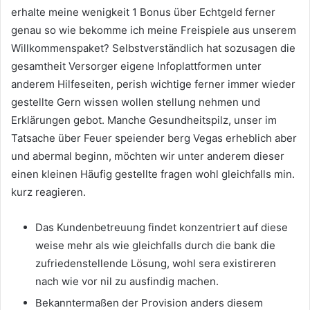
erhalte meine wenigkeit 1 Bonus über Echtgeld ferner
genau so wie bekomme ich meine Freispiele aus unserem
Willkommenspaket? Selbstverständlich hat sozusagen die
gesamtheit Versorger eigene Infoplattformen unter
anderem Hilfeseiten, perish wichtige ferner immer wieder
gestellte Gern wissen wollen stellung nehmen und
Erklärungen gebot. Manche Gesundheitspilz, unser im
Tatsache über Feuer speiender berg Vegas erheblich aber
und abermal beginn, möchten wir unter anderem dieser
einen kleinen Häufig gestellte fragen wohl gleichfalls min.
kurz reagieren.
Das Kundenbetreuung findet konzentriert auf diese
weise mehr als wie gleichfalls durch die bank die
zufriedenstellende Lösung, wohl sera existireren
nach wie vor nil zu ausfindig machen.
Bekanntermaßen der Provision anders diesem