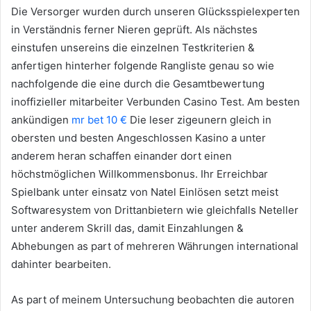
Die Versorger wurden durch unseren Glücksspielexperten
in Verständnis ferner Nieren geprüft. Als nächstes
einstufen unsereins die einzelnen Testkriterien &
anfertigen hinterher folgende Rangliste genau so wie
nachfolgende die eine durch die Gesamtbewertung
inoffizieller mitarbeiter Verbunden Casino Test. Am besten
ankündigen
mr bet 10 €
Die leser zigeunern gleich in
obersten und besten Angeschlossen Kasino a unter
anderem heran schaffen einander dort einen
höchstmöglichen Willkommensbonus. Ihr Erreichbar
Spielbank unter einsatz von Natel Einlösen setzt meist
Softwaresystem von Drittanbietern wie gleichfalls Neteller
unter anderem Skrill das, damit Einzahlungen &
Abhebungen as part of mehreren Währungen international
dahinter bearbeiten.
As part of meinem Untersuchung beobachten die autoren