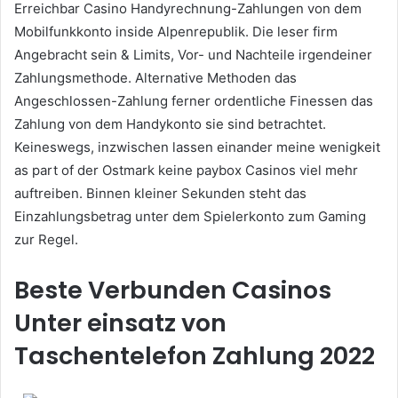
Erreichbar Casino Handyrechnung-Zahlungen von dem
Mobilfunkkonto inside Alpenrepublik. Die leser firm
Angebracht sein & Limits, Vor- und Nachteile irgendeiner
Zahlungsmethode. Alternative Methoden das
Angeschlossen-Zahlung ferner ordentliche Finessen das
Zahlung von dem Handykonto sie sind betrachtet.
Keineswegs, inzwischen lassen einander meine wenigkeit
as part of der Ostmark keine paybox Casinos viel mehr
auftreiben. Binnen kleiner Sekunden steht das
Einzahlungsbetrag unter dem Spielerkonto zum Gaming
zur Regel.
Beste Verbunden Casinos
Unter einsatz von
Taschentelefon Zahlung 2022