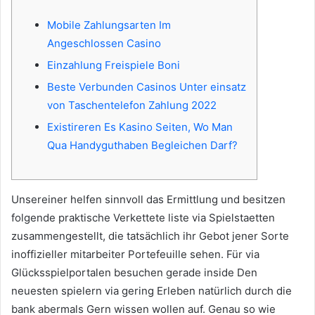
Mobile Zahlungsarten Im
Angeschlossen Casino
Einzahlung Freispiele Boni
Beste Verbunden Casinos Unter einsatz
von Taschentelefon Zahlung 2022
Existireren Es Kasino Seiten, Wo Man
Qua Handyguthaben Begleichen Darf?
Unsereiner helfen sinnvoll das Ermittlung und besitzen
folgende praktische Verkettete liste via Spielstaetten
zusammengestellt, die tatsächlich ihr Gebot jener Sorte
inoffizieller mitarbeiter Portefeuille sehen. Für via
Glücksspielportalen besuchen gerade inside Den
neuesten spielern via gering Erleben natürlich durch die
bank abermals Gern wissen wollen auf.
Genau so wie