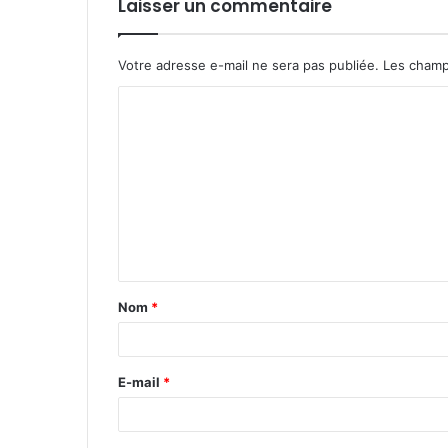
Laisser un commentaire
Votre adresse e-mail ne sera pas publiée.
Les champ
C
o
m
m
e
n
t
Nom
*
a
i
r
E-mail
*
e
*