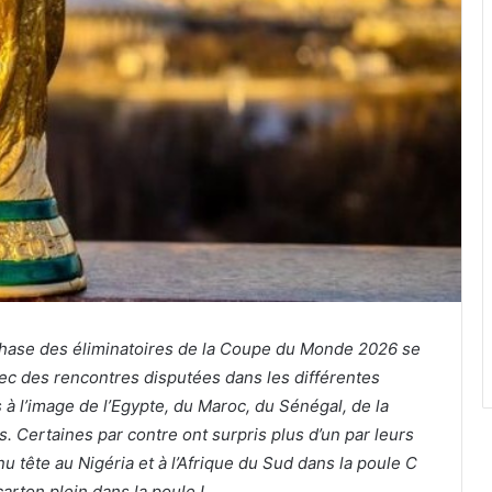
phase des éliminatoires de la Coupe du Monde 2026 se
c des rencontres disputées dans les différentes
 à l’image de l’Egypte, du Maroc, du Sénégal, de la
gs. Certaines par contre ont surpris plus d’un par leurs
u tête au Nigéria et à l’Afrique du Sud dans la poule C
carton plein dans la poule I.