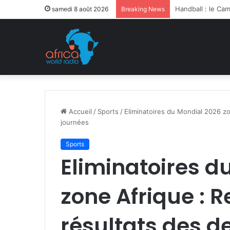
Après la levée d
samedi 8 août 2026
Breaking News
Accueil
/
Sports
/
Eliminatoires du Mondial 2026 zo
journées
Sports
Eliminatoires d
zone Afrique : R
résultats des d