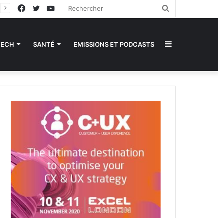
Facebook
Twitter
YouTube
Rechercher
Sidebar
TECH
SANTÉ
EMISSIONS ET PODCASTS
(barre
latérale)