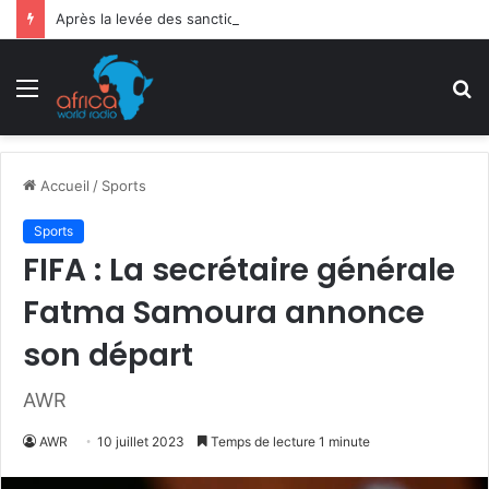
Après la levée des sanctions de la CEDEAO : Le Bénin tend la main au Niger
Menu
R
Accueil
/
Sports
Sports
FIFA : La secrétaire générale
Fatma Samoura annonce
son départ
AWR
AWR
10 juillet 2023
Temps de lecture 1 minute