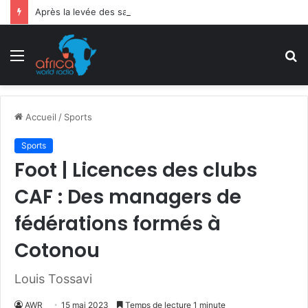
Après la levée des sanctions de la CEDEAO : Le Bénin tend la main au Niger
Menu
R
Accueil
/
Sports
Sports
Foot | Licences des clubs
CAF : Des managers de
fédérations formés à
Cotonou
Louis Tossavi
AWR
15 mai 2023
Temps de lecture 1 minute