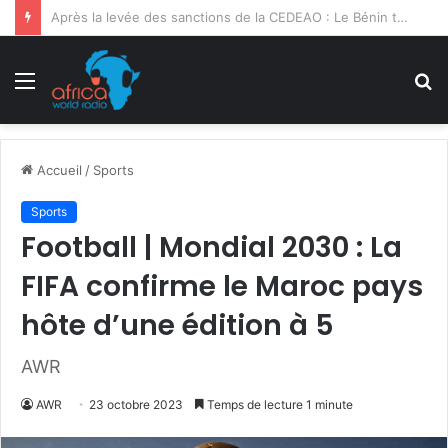
Ghana | 3e Forum International Kofi Annan : la migration sociétale en débat
Menu
R
Accueil
/
Sports
Sports
Football | Mondial 2030 : La
FIFA confirme le Maroc pays
hôte d’une édition à 5
AWR
AWR
23 octobre 2023
Temps de lecture 1 minute