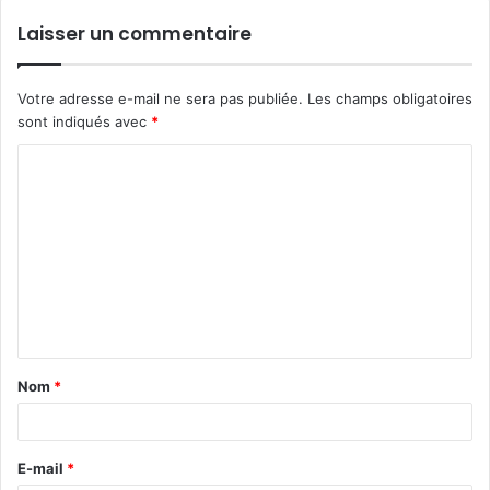
Laisser un commentaire
Votre adresse e-mail ne sera pas publiée.
Les champs obligatoires
sont indiqués avec
*
C
o
m
m
e
n
t
Nom
*
a
i
r
E-mail
*
e