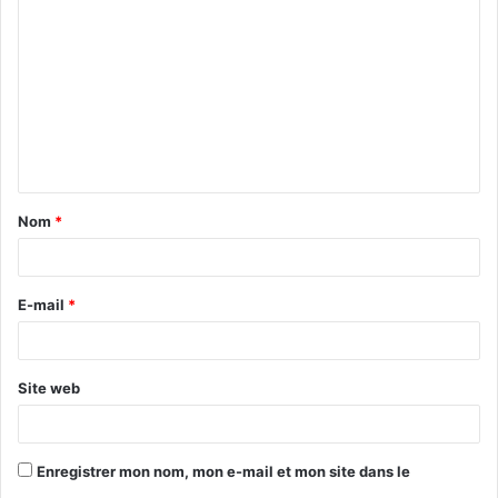
o
m
m
e
n
t
Nom
*
a
i
r
E-mail
*
e
*
Site web
Enregistrer mon nom, mon e-mail et mon site dans le