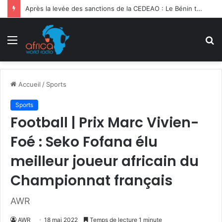
Après la levée des sanctions de la CEDEAO : Le Bénin tend la main au Niger
Menu
R
Accueil
/
Sports
Sports
Football | Prix Marc Vivien-
Foé : Seko Fofana élu
meilleur joueur africain du
Championnat français
AWR
AWR
18 mai 2022
Temps de lecture 1 minute