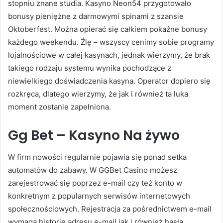
stopniu znane studia. Kasyno Neon54 przygotowało
bonusy pieniężne z darmowymi spinami z szansie
Oktoberfest. Można opierać się całkiem pokaźne bonusy
każdego weekendu. Źlę – wszyscy cenimy sobie programy
lojalnościowe w całej kasynach, jednak wierzymy, że brak
takiego rodzaju systemu wynika pochodzące z
niewielkiego doświadczenia kasyna. Operator dopiero się
rozkręca, dlatego wierzymy, że jak i również ta luka
moment zostanie zapełniona.
Gg Bet – Kasyno Na żywo
W firm nowości regularnie pojawia się ponad setka
automatów do zabawy. W GGBet Casino możesz
zarejestrować się poprzez e-mail czy też konto w
konkretnym z popularnych serwisów internetowych
społecznościowych. Rejestracja za pośrednictwem e-mail
wymaga historie adresu e-mail jak i również hasła.