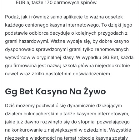
EUR a, także 170 darmowych spinów.
Podaż, jak i również samo aplikacje to ważna odsetek
każdego cenionego kasyna internetowego. To dzięki jego
podstawie odbiorca decyduje o kolejnych przygodach z
grami hazardowymi. Ważne wydaje się, by dobre kasyno
dysponowało sprawdzonymi grami tylko renomowanych
wytwórcow w oryginalnej klasy. W wypadku GG Bet, każda
gra firmowana jest nazwą szkoła główna niejednokrotnie
nawet wraz z kilkunastoletnim doświadczeniem.
Gg Bet Kasyno Na Żywo
Dziś możemy pochwalić się dynamicznie działającym
działem bukmacherskim a także kasynem internetowym,
jakie już dawno rozwinęło się do stopnia, pozwalającego
na konkurowanie z największymi w dziedzinie. Wszystkie
niezbędne wiadomości na temat robocie kasyna zostały