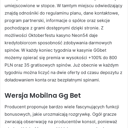
umiejscowione w stopce. W tamtym miejscu odwiedzający
znajdą odnośniki do regulaminu planu, dane kontaktowe,
program partnerski, informacje o spółce oraz sekcje
pochodzące z grami dostępnymi dzięki stronie. Z
możliwości Oktoberfestu kasyno Neon54 daje
kredytobiorcom sposobność zdobywania darmowych
spinów. W każdy koniec tygodnia w kasynie GGbet
możemy opierać się premia w wysokości +100% do 800
PLN oraz 35 gratisowych spinów. Już obecnie w każdym
tygodniu można liczyć na dwie oferty od czasu depozytu z
doładowaniem konta oraz bezpłatnymi spinami.
Wersja Mobilna Gg Bet
Producent proponuje bardzo wiele fascynujących funkcji
bonusowych, jakie urozmaicają rozgrywkę. Ogół gracze
zwracają obserwację na producentów konsol, ponieważ