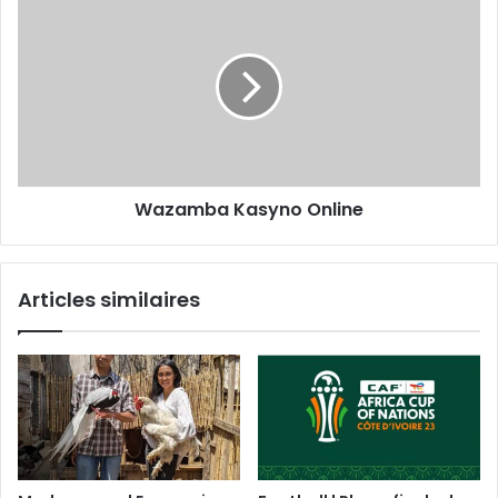
Wazamba Kasyno Online
Articles similaires