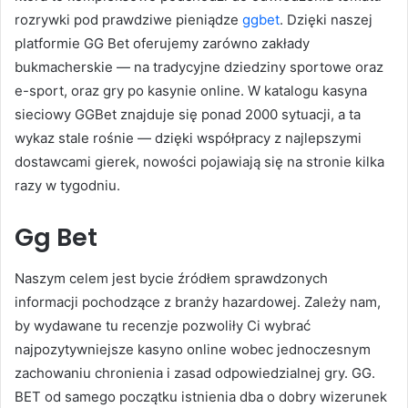
rozrywki pod prawdziwe pieniądze
ggbet
. Dzięki naszej
platformie GG Bet oferujemy zarówno zakłady
bukmacherskie — na tradycyjne dziedziny sportowe oraz
e-sport, oraz gry po kasynie online. W katalogu kasyna
sieciowy GGBet znajduje się ponad 2000 sytuacji, a ta
wykaz stale rośnie — dzięki współpracy z najlepszymi
dostawcami gierek, nowości pojawiają się na stronie kilka
razy w tygodniu.
Gg Bet
Naszym celem jest bycie źródłem sprawdzonych
informacji pochodzące z branży hazardowej. Zależy nam,
by wydawane tu recenzje pozwoliły Ci wybrać
najpozytywniejsze kasyno online wobec jednoczesnym
zachowaniu chronienia i zasad odpowiedzialnej gry. GG.
BET od samego początku istnienia dba o dobry wizerunek