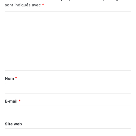
sont indiqués avec
*
C
o
m
m
e
n
t
Nom
*
a
i
r
E-mail
*
e
*
Site web