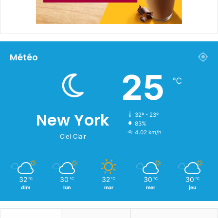
Météo
25
℃
New York
32º - 23º
83%
4.02 km/h
Ciel Clair
32
30
32
30
30
℃
℃
℃
℃
℃
dim
lun
mar
mer
jeu