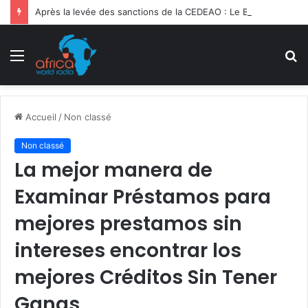
Après la levée des sanctions de la CEDEAO : Le Bénin tend la main au Niger
Menu
R
Accueil
/
Non classé
Non classé
La mejor manera de
Examinar Préstamos para
mejores prestamos sin
intereses encontrar los
mejores Créditos Sin Tener
Ganas