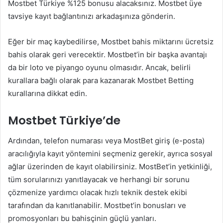
Mostbet Türkiye %125 bonusu alacaksınız. Mostbet üye
tavsiye kayıt bağlantınızı arkadaşınıza gönderin.
Eğer bir maç kaybedilirse, Mostbet bahis miktarını ücretsiz
bahis olarak geri verecektir. Mostbet’in bir başka avantajı
da bir loto ve piyango oyunu olmasıdır. Ancak, belirli
kurallara bağlı olarak para kazanarak Mostbet Betting
kurallarına dikkat edin.
Mostbet Türkiye’de
Ardından, telefon numarası veya MostBet giriş (e-posta)
aracılığıyla kayıt yöntemini seçmeniz gerekir, ayrıca sosyal
ağlar üzerinden de kayıt olabilirsiniz. MostBet’in yetkinliği,
tüm sorularınızı yanıtlayacak ve herhangi bir sorunu
çözmenize yardımcı olacak hızlı teknik destek ekibi
tarafından da kanıtlanabilir. Mostbet’in bonusları ve
promosyonları bu bahisçinin güçlü yanları.