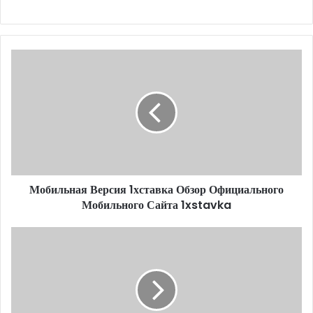
Мобильная Версия 1хставка Обзор Официального
Мобильного Сайта 1xstavka