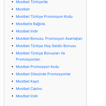
Mostbet Türkiye’de
Mostbet
Mostbet Türkiye Promosyon Kodu
Mostbet’e Bağlılık
Mostbet Indir
Mostbet Bonusu: Promosyon Avantajları
Mostbet Türkiye Hoş Geldin Bonusu
Mostbet Türkiye Bonusları Ve
Promosyonları
Mostbet Promosyon Kodu
Mostbet Sitesinde Promosyonlar
Mostbet Kayıt
Mostbet Casino
Mostbet Indir