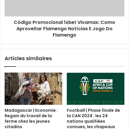
Código Promocional 1xbet Vivamax: Como
Aproveitar Flamengo Notícias E Jogo Do
Flamengo
Articles similaires
Madagascar | Economie :
Football | Phase finale de
Regain du travail de la
la CAN 2024 : les 24
ferme chez les jeunes
nations qualifiées
citadins
connues, les chapeaux