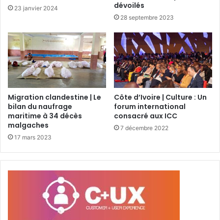
dévoilés
23 janvier 2024
28 septembre 2023
Migration clandestine | Le
Côte d’Ivoire | Culture : Un
bilan du naufrage
forum international
maritime à 34 décès
consacré aux ICC
malgaches
7 décembre 2022
17 mars 2023