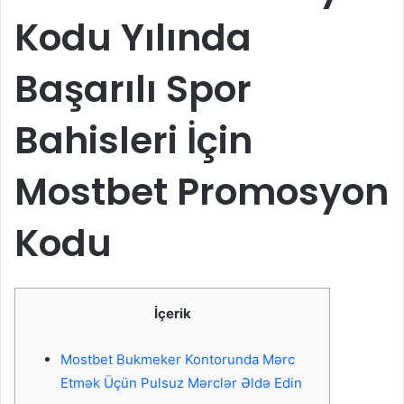
Kodu Yılında
Başarılı Spor
Bahisleri İçin
Mostbet Promosyon
Kodu
İçerik
Mostbet Bukmeker Kontorunda Mərc
Etmək Üçün Pulsuz Mərclər Əldə Edin