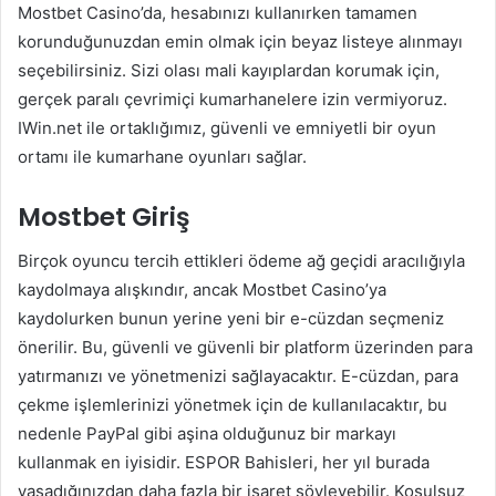
Mostbet Casino’da, hesabınızı kullanırken tamamen
korunduğunuzdan emin olmak için beyaz listeye alınmayı
seçebilirsiniz. Sizi olası mali kayıplardan korumak için,
gerçek paralı çevrimiçi kumarhanelere izin vermiyoruz.
IWin.net ile ortaklığımız, güvenli ve emniyetli bir oyun
ortamı ile kumarhane oyunları sağlar.
Mostbet Giriş
Birçok oyuncu tercih ettikleri ödeme ağ geçidi aracılığıyla
kaydolmaya alışkındır, ancak Mostbet Casino’ya
kaydolurken bunun yerine yeni bir e-cüzdan seçmeniz
önerilir. Bu, güvenli ve güvenli bir platform üzerinden para
yatırmanızı ve yönetmenizi sağlayacaktır. E-cüzdan, para
çekme işlemlerinizi yönetmek için de kullanılacaktır, bu
nedenle PayPal gibi aşina olduğunuz bir markayı
kullanmak en iyisidir. ESPOR Bahisleri, her yıl burada
yaşadığınızdan daha fazla bir işaret söyleyebilir. Koşulsuz