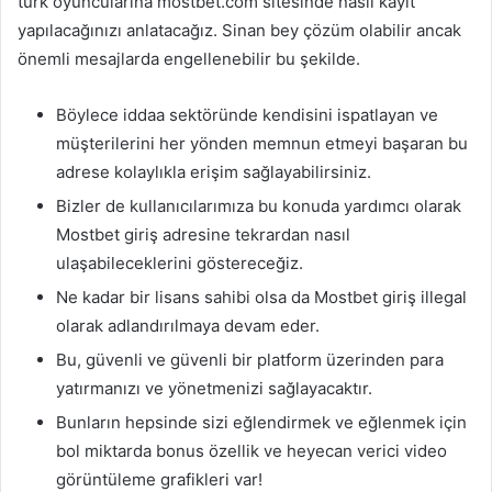
türk oyuncularına mostbet.com sitesinde nasıl kayıt
yapılacağınızı anlatacağız. Sinan bey çözüm olabilir ancak
önemli mesajlarda engellenebilir bu şekilde.
Böylece iddaa sektöründe kendisini ispatlayan ve
müşterilerini her yönden memnun etmeyi başaran bu
adrese kolaylıkla erişim sağlayabilirsiniz.
Bizler de kullanıcılarımıza bu konuda yardımcı olarak
Mostbet giriş adresine tekrardan nasıl
ulaşabileceklerini göstereceğiz.
Ne kadar bir lisans sahibi olsa da Mostbet giriş illegal
olarak adlandırılmaya devam eder.
Bu, güvenli ve güvenli bir platform üzerinden para
yatırmanızı ve yönetmenizi sağlayacaktır.
Bunların hepsinde sizi eğlendirmek ve eğlenmek için
bol miktarda bonus özellik ve heyecan verici video
görüntüleme grafikleri var!