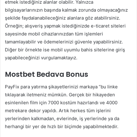
etmek istediğiniz alanlar olabilir. Yalnızca
bilgisayarlarınızın başında kalmak zorunda olmayacağınız
şekilde faydalanabileceğiniz alanlara göz atabilirsiniz.
Örneğin; alışveriş yapmak istediğinizde e-ticaret siteleri
sayesinde mobil cihazlarınızdan tüm işlemleri
tamamlayabilir ve ödemelerinizi güvenle yapabilirsiniz.
Diğer bir örnekte ise mobil uyumlu bahis sitelerine giriş
yapabileceğinizi vurgulamaktayız.
Mostbet Bedava Bonus
PayFix para yatırma şikayetlerinizi markaya “bu linke
tıklayarak iletmeniz mümkün. Gerçek bir hikayeden
esinlenilen film için 7000 kostüm hazırlandı ve 4000
metrekare dekor yapıldı. Artık herkes tüm işlerini
yerlerinden kalkmadan, evlerinde, iş yerlerinde ya da
herhangi bir yer de hızlı bir biçimde yapabilmektedir.