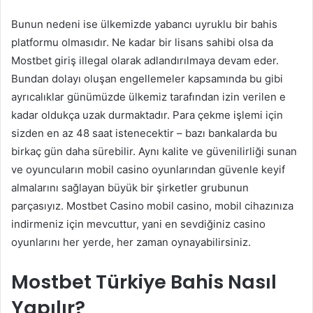
Bunun nedeni ise ülkemizde yabancı uyruklu bir bahis
platformu olmasıdır. Ne kadar bir lisans sahibi olsa da
Mostbet giriş illegal olarak adlandırılmaya devam eder.
Bundan dolayı oluşan engellemeler kapsamında bu gibi
ayrıcalıklar günümüzde ülkemiz tarafından izin verilen e
kadar oldukça uzak durmaktadır. Para çekme işlemi için
sizden en az 48 saat istenecektir – bazı bankalarda bu
birkaç gün daha sürebilir. Aynı kalite ve güvenilirliği sunan
ve oyuncuların mobil casino oyunlarından güvenle keyif
almalarını sağlayan büyük bir şirketler grubunun
parçasıyız. Mostbet Casino mobil casino, mobil cihazınıza
indirmeniz için mevcuttur, yani en sevdiğiniz casino
oyunlarını her yerde, her zaman oynayabilirsiniz.
Mostbet Türkiye Bahis Nasıl
Yapılır?