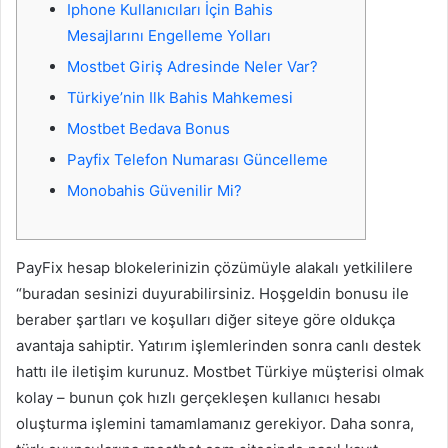
Iphone Kullanıcıları İçin Bahis
Mesajlarını Engelleme Yolları
Mostbet Giriş Adresinde Neler Var?
Türkiye’nin Ilk Bahis Mahkemesi
Mostbet Bedava Bonus
Payfix Telefon Numarası Güncelleme
Monobahis Güvenilir Mi?
PayFix hesap blokelerinizin çözümüyle alakalı yetkililere
“buradan sesinizi duyurabilirsiniz. Hoşgeldin bonusu ile
beraber şartları ve koşulları diğer siteye göre oldukça
avantaja sahiptir. Yatırım işlemlerinden sonra canlı destek
hattı ile iletişim kurunuz. Mostbet Türkiye müşterisi olmak
kolay – bunun çok hızlı gerçekleşen kullanıcı hesabı
oluşturma işlemini tamamlamanız gerekiyor. Daha sonra,