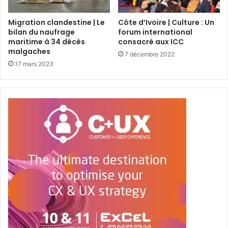
Migration clandestine | Le
Côte d’Ivoire | Culture : Un
bilan du naufrage
forum international
maritime à 34 décès
consacré aux ICC
malgaches
7 décembre 2022
17 mars 2023