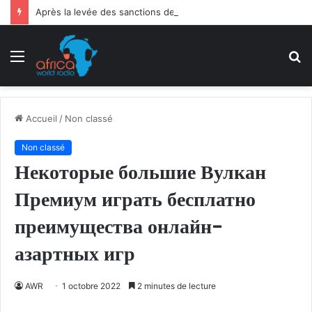
Après la levée des sanctions de la CEDEAO : Le Bénin tend la main au Niger
Menu
R
Accueil
/
Non classé
Non classé
Некоторые большие Вулкан
Премиум играть бесплатно
преимущества онлайн-
азартных игр
AWR
1 octobre 2022
2 minutes de lecture