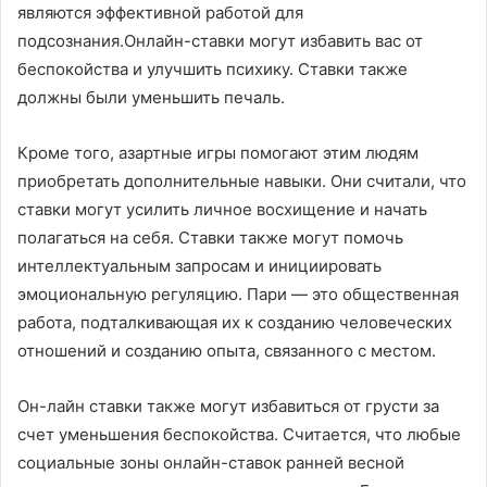
являются эффективной работой для
подсознания.Онлайн-ставки могут избавить вас от
беспокойства и улучшить психику. Ставки также
должны были уменьшить печаль.
Кроме того, азартные игры помогают этим людям
приобретать дополнительные навыки. Они считали, что
ставки могут усилить личное восхищение и начать
полагаться на себя. Ставки также могут помочь
интеллектуальным запросам и инициировать
эмоциональную регуляцию. Пари — это общественная
работа, подталкивающая их к созданию человеческих
отношений и созданию опыта, связанного с местом.
Он-лайн ставки также могут избавиться от грусти за
счет уменьшения беспокойства. Считается, что любые
социальные зоны онлайн-ставок ранней весной