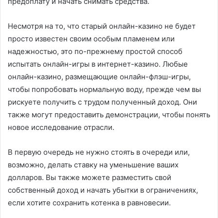
предоплату и начать снимать средства.
Несмотря на то, что старый онлайн-казино не будет
просто известен своим особым пламенем или
надежностью, это по-прежнему простой способ
испытать онлайн-игры в интернет-казино. Любые
онлайн-казино, размещающие онлайн-флэш-игры,
чтобы попробовать нормальную воду, прежде чем вы
рискуете получить с трудом полученный доход. Они
также могут предоставить демонстрации, чтобы понять
новое исследование отрасли.
В первую очередь не нужно стоять в очереди или,
возможно, делать ставку на уменьшение ваших
долларов. Вы также можете разместить свой
собственный доход и начать убытки в ограничениях,
если хотите сохранить котенка в равновесии.