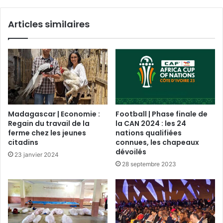
Articles similaires
Madagascar | Economie :
Football | Phase finale de
Regain du travail de la
la CAN 2024 : les 24
ferme chez les jeunes
nations qualifiées
citadins
connues, les chapeaux
dévoilés
23 janvier 2024
28 septembre 2023