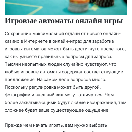
Игровые автоматы онлайн игры
Сохранение максимальной отдачи от нового онлайн-
казино в Интернете в онлайн-играх для заработка
игровых автоматов может быть достигнуто после того,
как вы узнаете правильные вопросы для запроса.
Тысячи неопытных людей случайно чувствуют, что
любые игровые автоматы содержат соответствующие
предложения. На самом деле вопросов много.
Поскольку регулировка может быть другой,
фотографии и внешний вид могут отличаться. Чем
более захватывающими будут любые изображения, тем
сложнее будет ваше существующее ощущение.
Прежде чем начать играть, вам нужно выбрать