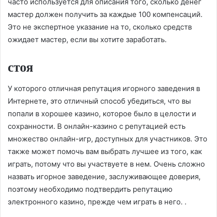
часто используется для описания того, сколько денег
мастер должен получить за каждые 100 компенсаций.
Это не экспертное указание на то, сколько средств
ожидает мастер, если вы хотите заработать.
стоя
У которого отличная репутация игорного заведения в
Интернете, это отличный способ убедиться, что вы
попали в хорошее казино, которое было в целости и
сохранности. В онлайн-казино с репутацией есть
множество онлайн-игр, доступных для участников. Это
также может помочь вам выбрать лучшее из того, как
играть, потому что вы участвуете в нем. Очень сложно
назвать игорное заведение, заслуживающее доверия,
поэтому необходимо подтвердить репутацию
электронного казино, прежде чем играть в него. .