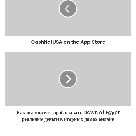
‎CashNetUSA on the App Store
Как вы можете зарабатывать Dawn of Egypt
реальные деньги в игорных домах онлайн