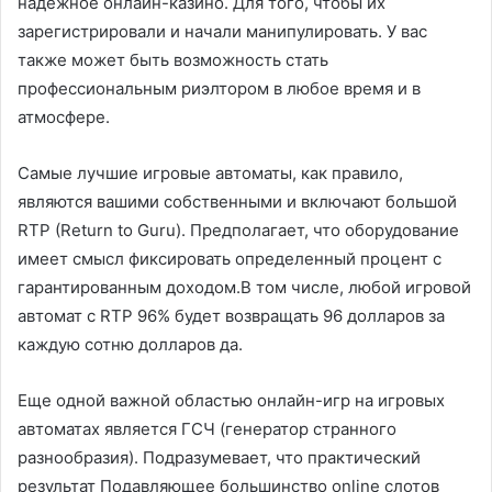
надежное онлайн-казино. Для того, чтобы их
зарегистрировали и начали манипулировать. У вас
также может быть возможность стать
профессиональным риэлтором в любое время и в
атмосфере.
Самые лучшие игровые автоматы, как правило,
являются вашими собственными и включают большой
RTP (Return to Guru). Предполагает, что оборудование
имеет смысл фиксировать определенный процент с
гарантированным доходом.В том числе, любой игровой
автомат с RTP 96% будет возвращать 96 долларов за
каждую сотню долларов да.
Еще одной важной областью онлайн-игр на игровых
автоматах является ГСЧ (генератор странного
разнообразия). Подразумевает, что практический
результат Подавляющее большинство online слотов