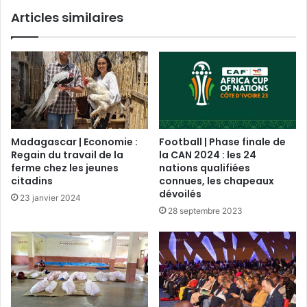
Articles similaires
Madagascar | Economie :
Football | Phase finale de
Regain du travail de la
la CAN 2024 : les 24
ferme chez les jeunes
nations qualifiées
citadins
connues, les chapeaux
dévoilés
23 janvier 2024
28 septembre 2023