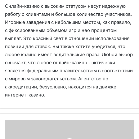
Онлайн-казино с высоким статусом несут надежную
работу с клиентами и большое количество участников.
Игорные заведения с небольшим местом, как правило,
с фиксированным объемом игр и нео процентом
выплат. Это красный свет в отношении использования
позиции для ставок. Вы также хотите убедиться, что
любое казино имеет водительские права. Любой выбор
означает, что любое онлайн-казино фактически
является федеральным правительством в соответствии
с мировым законодательством. Агентство по
аккредитации, безусловно, находится на движке
интернет-казино.