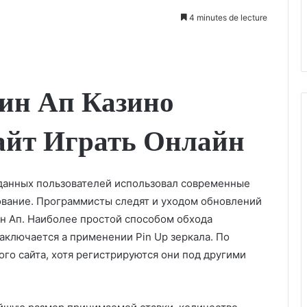
4 minutes de lecture
ин Ап Казино
йт Играть Онлайн
данных пользователей использовал современные
вание. Программисты следят и уходом обновлений
ин Ап. Наиболее простой способом обхода
аключается а применении Pin Up зеркала. По
го сайта, хотя регистрируются они под другими