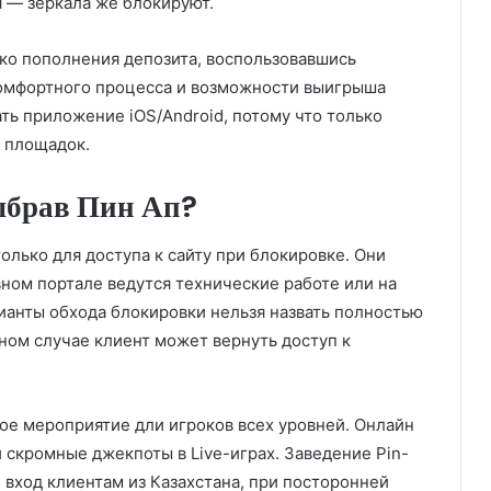
я — зеркала же блокируют.
ько пополнения депозита, воспользовавшись
омфортного процесса и возможности выигрыша
ть приложение iOS/Android, потому что только
а площадок.
ыбрав Пин Ап?
олько для доступа к сайту при блокировке. Они
вном портале ведутся технические работе или на
ианты обхода блокировки нельзя назвать полностью
ном случае клиент может вернуть доступ к
ое мероприятие дли игроков всех уровней. Онлайн
 скромные джекпоты в Live-играх. Заведение Pin-
 вход клиентам из Казахстана, при посторонней