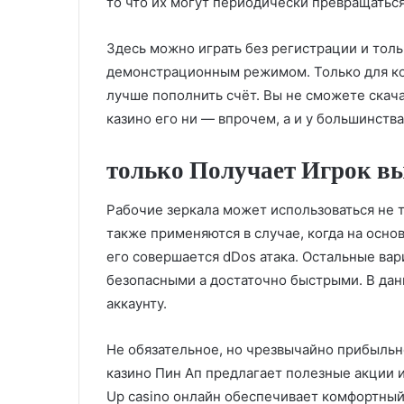
то что их могут периодически превращатьс
Здесь можно играть без регистрации и тол
демонстрационным режимом. Только для к
лучше пополнить счёт. Вы не сможете скача
казино его ни — впрочем, а и у большинств
только Получает Игрок в
Рабочие зеркала может использоваться не т
также применяются в случае, когда на осно
его совершается dDos атака. Остальные вар
безопасными а достаточно быстрыми. В дан
аккаунту.
Не обязательное, но чрезвычайно прибыльн
казино Пин Ап предлагает полезные акции и
Up casino онлайн обеспечивает комфортный