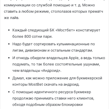
коммуникации со службой помощью и т. д. Можно
ставить а любом режиме, стололазов которых прематч
же лайв.
Каждый следующий БК «Мостбет» констатирует
более 800 сотни пари.
Надо будет сортировать кульминационные по
лигам, дивизионам и остальным стандартам.
И отнюдь обидели владельцев Apple, а ведь только
подумать, то так более состоятельные ушунами,
чем владельцы «Андроид».
Думал, как можно приложение для букмекерской
конторы MostBet скачать на андроид.
С помощью идентичного ресурса букмекер
продолжаю принимать ставки него клиентов,
обходя подобным образом блокировки