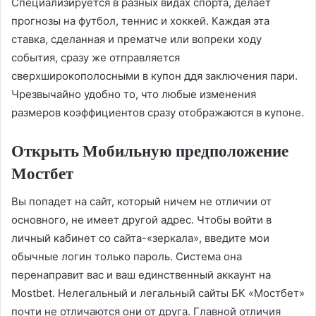
Специализируется в разных видах спорта, делает
прогнозы на футбол, теннис и хоккей. Каждая эта
ставка, сделанная и прематче или вопреки ходу
события, сразу же отправляется
сверхширокополосными в купон ддя заключения пари.
Чрезвычайно удобно то, что любые изменения
размеров коэффициентов сразу отображаются в купоне.
Открыть Мобильную предположение
Мостбет
Вы попадет на сайт, который ничем не отличии от
основного, не имеет другой адрес. Чтобы войти в
личный кабинет со сайта-«зеркала», введите мои
обычные логин только пароль. Система она
перенаправит вас и ваш единственный аккаунт на
Mostbet. Нелегальный и легальный сайты БК «Мостбет»
почти не отличаются они от друга. Главной отличия