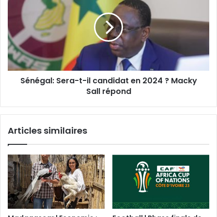
Sénégal: Sera-t-il candidat en 2024 ? Macky
Sall répond
Articles similaires