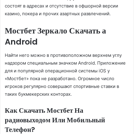
состоят в адресах и отсутствие в офшорной версии
казино, покера и прочих азартных развлечений.
Мостбет Зеркало Скачать а
Android
Найти него можно в противоположном верхнем углу
надзором специальным значком Android. Приложение
для и популярной операционной системы iOS у
«Мостбет» пока не разработано. Огромное число
игроков регулярно совершают спортивные ставки в
таких букмекерских конторах.
Как Скачать Мостбет На
радиовыходом Или Мобильный
Телефон?