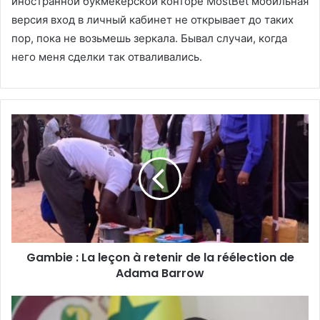
иностранной букмекерской конторе MostBet мобильная
версия вход в личный кабинет не открывает до таких
пор, пока не возьмешь зеркала. Бывал случаи, когда
него меня сделки так отваливались.
Gambie : La leçon à retenir de la réélection de
Adama Barrow