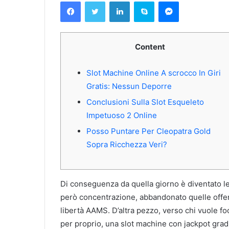
Facebook
Twitter
Linkedin
Skype
Messenger
Content
Slot Machine Online A scrocco In Giri
Gratis: Nessun Deporre
Conclusioni Sulla Slot Esqueleto
Impetuoso 2 Online
Posso Puntare Per Cleopatra Gold
Sopra Ricchezza Veri?
Di conseguenza da quella giorno è diventato legi
però concentrazione, abbandonato quelle offe
libertà AAMS. D’altra pezzo, verso chi vuole f
per proprio, una slot machine con jackpot grad