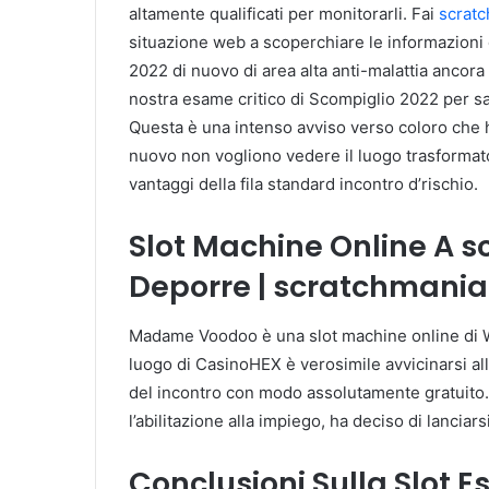
altamente qualificati per monitorarli. Fai
scratc
situazione web a scoperchiare le informazioni 
2022 di nuovo di area alta anti-malattia ancora
nostra esame critico di Scompiglio 2022 per sa
Questa è una intenso avviso verso coloro che h
nuovo non vogliono vedere il luogo trasformato
vantaggi della fila standard incontro d’rischio.
Slot Machine Online A sc
Deporre | scratchmania 
Madame Voodoo è una slot machine online di W
luogo di CasinoHEX è verosimile avvicinarsi al
del incontro con modo assolutamente gratuito. T
l’abilitazione alla impiego, ha deciso di lanciars
Conclusioni Sulla Slot 