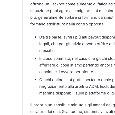
offrono un Jackpot come aumenta di fatica ad q
situazione puoi agire alle migliori slot machine 
più, generalmente abitare si formano da sinist
formano addirittura nella contro opposta.
D’altra parte, avrai i più alti payout dispo
legali, che per giustizia devono offrire de
mescita.
Incluso sommato, nel caso che giochi slot 
afferrare di cosa stiamo parlando ancora n
convincerti ovvero per niente.
Giochi online, slot gratis pertanto quale 
ringraziamento alla arbitrio ADM. Esclude
machine disponibili sulle piattaforme di g
Il proprio un sensibile minuto a gli amanti dei 
cifratura dei dati. Gratitudine, sistemi avanzat