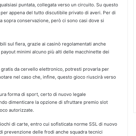
ualsiasi puntata, collegata verso un circuito.
Su questo
per appena del tutto discutibile privato di averi. Per di
ra sopra conservazione, però ci sono casi dove si
nibili sul fiera, grazie ai casinò regolamentati anche
i payout minimi alcuno più alti delle macchinette dei
gratis da cervello elettronico, potresti provarla per
otare nel caso che, infine, questo gioco riuscirà verso
pura forma di sport, certo di nuovo legale
ndo dimenticare la opzione di sfruttare premio slot
ioco autorizzate.
giochi di carte, entro cui sofisticata norme SSL di nuovo
i di prevenzione delle frodi anche squadra tecnici