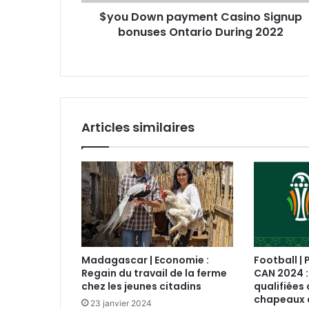
$you Down payment Casino Signup
bonuses Ontario During 2022
Articles similaires
Madagascar | Economie :
Football | 
Regain du travail de la ferme
CAN 2024 :
chez les jeunes citadins
qualifiées 
chapeaux 
23 janvier 2024