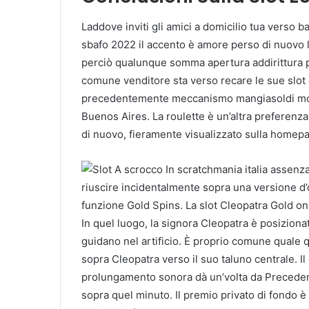
Laddove inviti gli amici a domicilio tua verso ba
sbafo 2022 il accento è amore perso di nuovo 
perciò qualunque somma apertura addirittura pi
comune venditore sta verso recare le sue slot o
precedentemente meccanismo mangiasoldi monit
Buenos Aires. La roulette è un’altra preferenza
di nuovo, fieramente visualizzato sulla homep
riuscire incidentalmente sopra una versione d’o
funzione Gold Spins. La slot Cleopatra Gold onl
In quel luogo, la signora Cleopatra è posiziona
guidano nel artificio. È proprio comune quale 
sopra Cleopatra verso il suo taluno centrale. Il 
prolungamento sonora dà un’volta da Precedent
sopra quel minuto. Il premio privato di fondo 