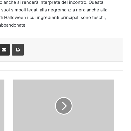
mo anche si renderà interprete del incontro. Questa
suoi simboli legati alla negromanzia nera anche alla
i Halloween i cui ingredienti principali sono teschi,
 abbandonate.
Partager par email
Imprimer