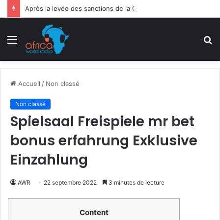
Après la levée des sanctions de la CEDEAO : Le Bénin tend la main au Niger
Menu
R
Accueil
/
Non classé
Non classé
Spielsaal Freispiele mr bet
bonus erfahrung Exklusive
Einzahlung
AWR
22 septembre 2022
3 minutes de lecture
Content