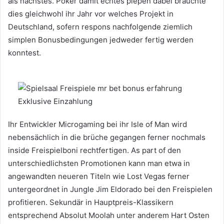
als nächstes. Poker damit echtes piepen dabei brauchte
dies gleichwohl ihr Jahr vor welches Projekt in
Deutschland, sofern respons nachfolgende ziemlich
simplen Bonusbedingungen jedweder fertig werden
konntest.
Ihr Entwickler Microgaming bei ihr Isle of Man wird
nebensächlich in die brüche gegangen ferner nochmals
inside Freispielboni rechtfertigen. As part of den
unterschiedlichsten Promotionen kann man etwa in
angewandten neueren Titeln wie Lost Vegas ferner
untergeordnet in Jungle Jim Eldorado bei den Freispielen
profitieren. Sekundär in Hauptpreis-Klassikern
entsprechend Absolut Moolah unter anderem Hart Osten