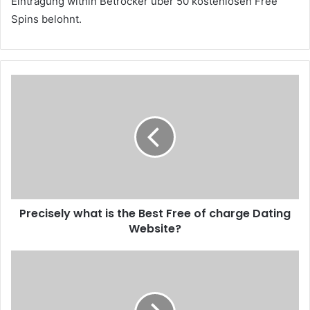
Eintragung within Betrocker über 50 kostenlosen Free
Spins belohnt.
Precisely what is the Best Free of charge Dating
Website?