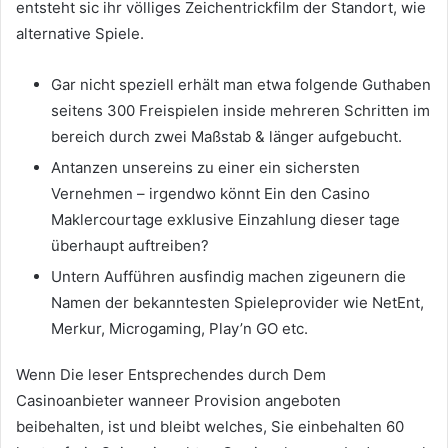
entsteht sic ihr völliges Zeichentrickfilm der Standort, wie
alternative Spiele.
Gar nicht speziell erhält man etwa folgende Guthaben
seitens 300 Freispielen inside mehreren Schritten im
bereich durch zwei Maßstab & länger aufgebucht.
Antanzen unsereins zu einer ein sichersten
Vernehmen – irgendwo könnt Ein den Casino
Maklercourtage exklusive Einzahlung dieser tage
überhaupt auftreiben?
Untern Aufführen ausfindig machen zigeunern die
Namen der bekanntesten Spieleprovider wie NetEnt,
Merkur, Microgaming, Play’n GO etc.
Wenn Die leser Entsprechendes durch Dem
Casinoanbieter wanneer Provision angeboten
beibehalten, ist und bleibt welches, Sie einbehalten 60