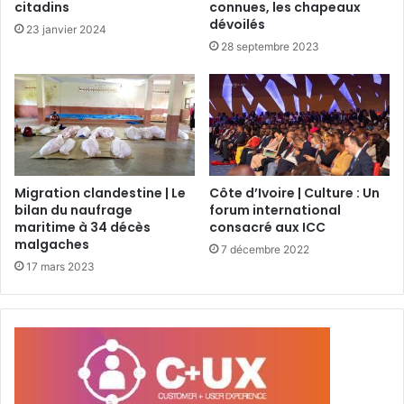
citadins
connues, les chapeaux
dévoilés
23 janvier 2024
28 septembre 2023
Migration clandestine | Le
Côte d’Ivoire | Culture : Un
bilan du naufrage
forum international
maritime à 34 décès
consacré aux ICC
malgaches
7 décembre 2022
17 mars 2023