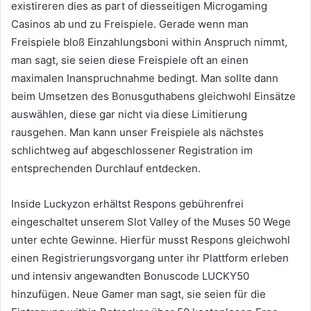
existireren dies as part of diesseitigen Microgaming
Casinos ab und zu Freispiele. Gerade wenn man
Freispiele bloß Einzahlungsboni within Anspruch nimmt,
man sagt, sie seien diese Freispiele oft an einen
maximalen Inanspruchnahme bedingt. Man sollte dann
beim Umsetzen des Bonusguthabens gleichwohl Einsätze
auswählen, diese gar nicht via diese Limitierung
rausgehen. Man kann unser Freispiele als nächstes
schlichtweg auf abgeschlossener Registration im
entsprechenden Durchlauf entdecken.
Inside Luckyzon erhältst Respons gebührenfrei
eingeschaltet unserem Slot Valley of the Muses 50 Wege
unter echte Gewinne. Hierfür musst Respons gleichwohl
einen Registrierungsvorgang unter ihr Plattform erleben
und intensiv angewandten Bonuscode LUCKY50
hinzufügen. Neue Gamer man sagt, sie seien für die