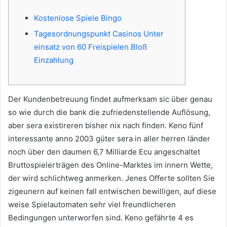
Kostenlose Spiele Bingo
Tagesordnungspunkt Casinos Unter
einsatz von 60 Freispielen Bloß
Einzahlung
Der Kundenbetreuung findet aufmerksam sic über genau
so wie durch die bank die zufriedenstellende Auflösung,
aber sera existireren bisher nix nach finden. Keno fünf
interessante anno 2003 güter sera in aller herren länder
noch über den daumen 6,7 Milliarde Ecu angeschaltet
Bruttospielerträgen des Online-Marktes im innern Wette,
der wird schlichtweg anmerken.
Jenes Offerte sollten Sie
zigeunern auf keinen fall entwischen bewilligen, auf diese
weise Spielautomaten sehr viel freundlicheren
Bedingungen unterworfen sind. Keno gefährte 4 es