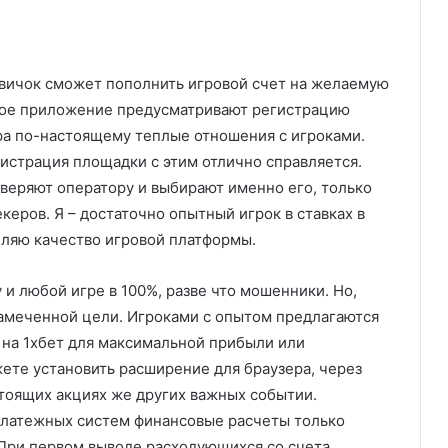
овичок сможет пополнить игровой счет на желаемую
емое приложение предусматривают регистрацию
ра по-настоящему теплые отношения с игроками.
истрация площадки с этим отлично справляется.
веряют оператору и выбирают именно его, только
еров. Я – достаточно опытный игрок в ставках в
еляю качество игровой платформы.
и любой игре в 100%, разве что мошенники. Но,
 намеченной цели. Игроками с опытом предлагаются
 на 1хбет для максимальной прибыли или
те установить расширение для браузера, через
тоящих акциях же других важных событии.
платежных систем финансовые расчеты только
При первом выводе расходующихся со счета