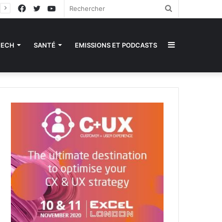
Facebook
Twitter
YouTube
Rechercher
Sidebar
TECH
SANTÉ
EMISSIONS ET PODCASTS
(barre
latérale)