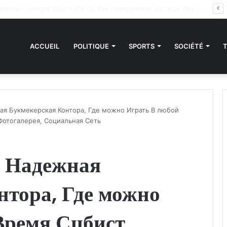
des sanctions de la CEDEAO : Le Bénin tend la main au Niger
ACCUEIL
POLITIQUE
SPORTS
SOCIÉTÉ
ая Букмекерская Контора, Где можно Играть В любой
отогалерея, Социальная Сеть
о Надежная
нтора, Где можно
Время Сцбист