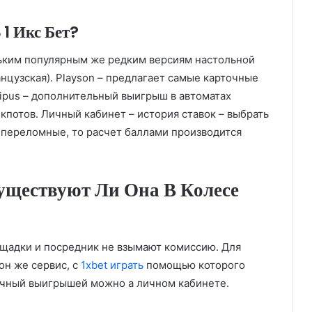
1 Икс Бет?
льким популярным же редким версиям настольной
анцузская). Playson – предлагает самые карточные
tipus – дополнительный выигрыш в автоматах
потов. Личный кабинет – история ставок – выбрать
 2 переломные, то расчет баллами производится
ществуют Ли Она В Колесе
щадки и посредник не взымают комиссию. Для
он же сервис, с
1xbet играть
помощью которого
гичный выигрышей можно а личном кабинете.