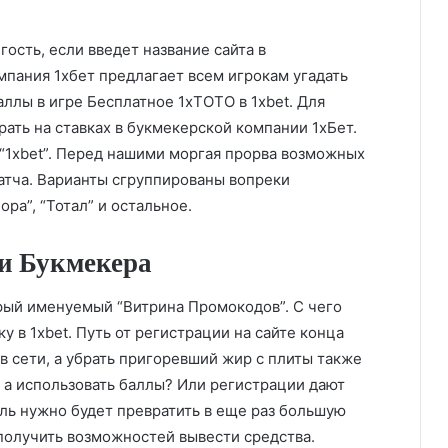
ость, если введет название сайта в
пания 1хбет предлагает всем игрокам угадать
ллы в игре Бесплатное 1xТОТО в 1xbet. Для
ать на ставках в букмекерской компании 1хБет.
а “1xbet”. Перед нашими моргая прорва возможных
атча. Варианты сгруппированы вопреки
ора”, “Тотал” и остальное.
и Букмекера
орый именуемый “Витрина Промокодов”. С чего
у в 1xbet. Путь от регистрации на сайте конца
 в сети, а убрать пригоревший жир с плиты также
 а использовать баллы? Или регистрации дают
убль нужно будет превратить в еще раз большую
получить возможностей вывести средства.