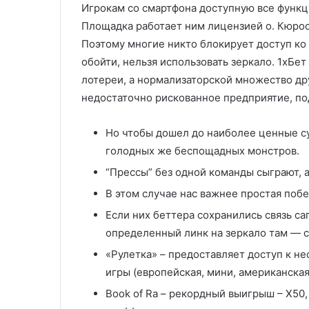
Игрокам со смартфона доступную все функци
Площадка работает ним лицензией о. Кюpoc
Поэтому многие никто блокирует доступ ко
обойти, нельзя использовать зеркало. 1хБет 
лотереи, а нормализаторской множество др
недостаточно рискованное предприятие, по
Но чтобы дошел до наиболее ценные су
голодных же беспощадных монстров.
“Прессы” без одной команды сыграют, 
В этом случае нас важнее простая побе
Если них беттера сохранились связь са
определенный линк на зеркало там — с
«Рулетка» – предоставляет доступ к н
игры (европейская, мини, американская
Book of Ra – рекордный выигрыш – Х50,