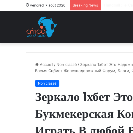
Après la levée 
vendredi 7 août 2026
Breaking News
Accueil
/
Non classé
/
Зеркало 1хбет Это Надежн
Время Сцбист Железнодорожный Форум, Блоги, Ф
Non classé
Зеркало 1хбет Эт
Букмекерская Ко
Играть В любой 