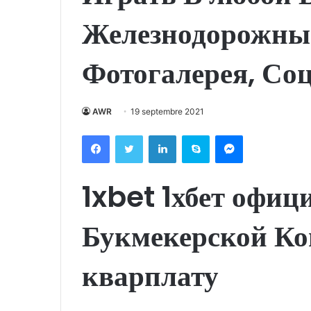
Железнодорожный
Фотогалерея, Со
AWR
19 septembre 2021
Facebook
Twitter
Linkedin
Skype
Messenger
1xbet 1хбет офи
Букмекерской Ко
кварплату