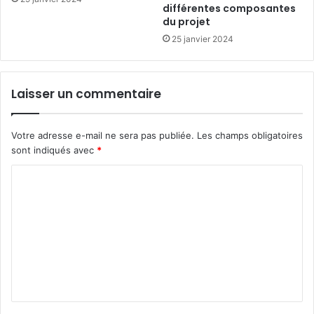
différentes composantes
du projet
25 janvier 2024
Laisser un commentaire
Votre adresse e-mail ne sera pas publiée.
Les champs obligatoires
sont indiqués avec
*
C
o
m
m
e
n
t