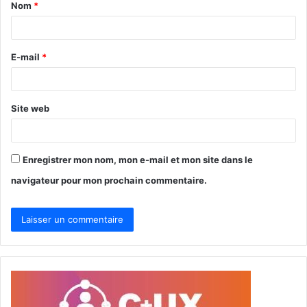
Nom
*
a
i
r
E-mail
*
e
*
Site web
Enregistrer mon nom, mon e-mail et mon site dans le
navigateur pour mon prochain commentaire.