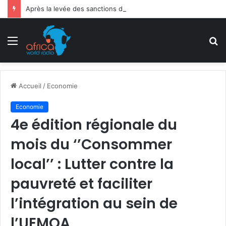
Après la levée des sanctions de la CEDEAO : Le Bénin tend la main au Niger
Menu
R
Accueil
/
Economie
Economie
4e édition régionale du
mois du ‘’Consommer
local’’ : Lutter contre la
pauvreté et faciliter
l’intégration au sein de
l’UEMOA