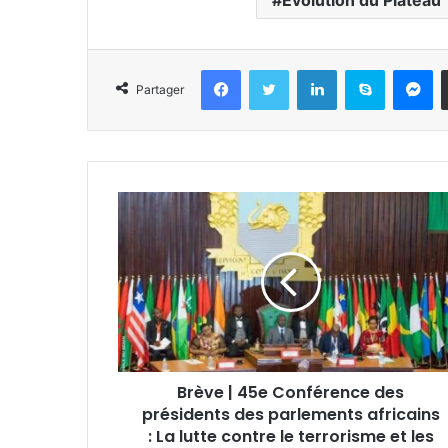
Evolution du Plateau
Facebook
Twitter
Linkedin
Skype
Messenger
Partager
Brève | 45e Conférence des
présidents des parlements africains
: La lutte contre le terrorisme et les