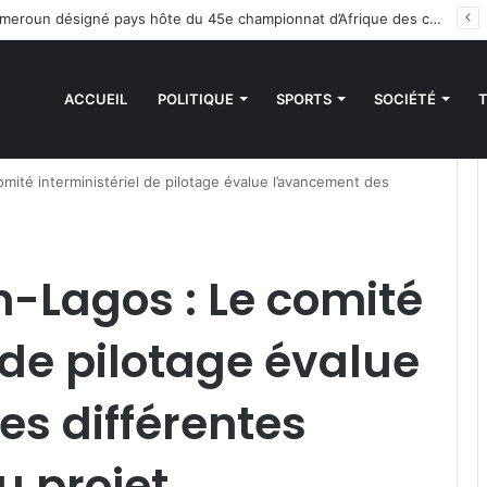
des sanctions de la CEDEAO : Le Bénin tend la main au Niger
ACCUEIL
POLITIQUE
SPORTS
SOCIÉTÉ
omité interministériel de pilotage évalue l’avancement des
n-Lagos : Le comité
 de pilotage évalue
s différentes
 projet