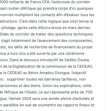
000 milliards de francs CFA, l’autoroute du corridor
jet routier d’Afrique qui prendra corps d’ici quelques
cernés multiplient les contacts afin d’évaluer tous les
astructure. C’est dans cette logique que s’est tenue la
pilotage, après celle d’Accra tenue en mars dernier.
Etats du corridor de traiter des questions techniques
 Il s’agit notamment de l’avancement des composantes,
ridor, les défis de recherche de financement du projet
ance à huis clos a été ouverte par une cérémonie
ions. Dans le discours introductif de Sédiko Douka,
et de la Digitalisation de la commission de la CEDEAO,
 de la CEDEAO au Bénin Amadou Diongue, l’objectif
s : supprimer toutes les barrières tarifaires, non
s personnes et des biens. Selon les explications, cette
de l’Afrique de l’Ouest, ce qui représente près de 70%
ngue, l’année 2024 sera une année pleine d’activités et
n parallèle en vue de soumettre les rapports finaux et