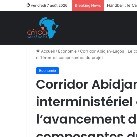
Après la levée 
vendredi 7 août 2026
Breaking News
Accueil
/
Economie
/
Corridor Abidjan-Lagos : Le c
différentes composantes du projet
Economie
Corridor Abidja
interministériel
l’avancement de
composantes du