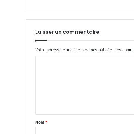
Laisser un commentaire
Votre adresse e-mail ne sera pas publiée.
Les champ
C
o
m
m
e
n
t
Nom
*
a
i