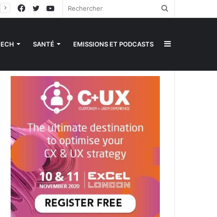
Facebook
Twitter
YouTube
Rechercher
Sidebar
TECH
SANTÉ
EMISSIONS ET PODCASTS
(barre
latérale)