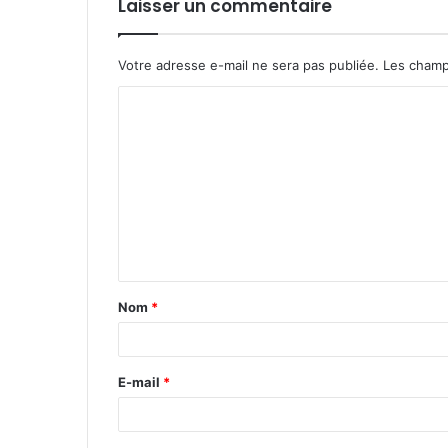
Laisser un commentaire
Votre adresse e-mail ne sera pas publiée.
Les champ
C
o
m
m
e
n
t
Nom
*
a
i
r
E-mail
*
e
*