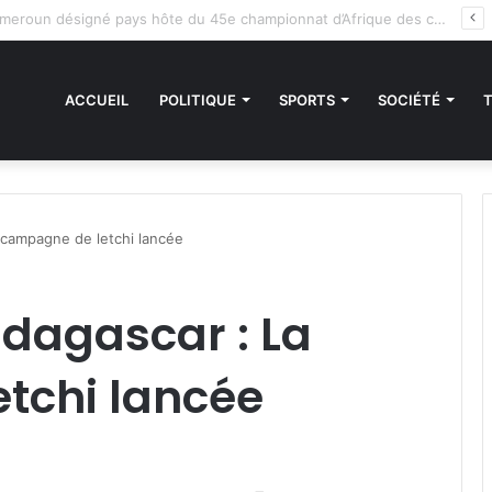
des sanctions de la CEDEAO : Le Bénin tend la main au Niger
ACCUEIL
POLITIQUE
SPORTS
SOCIÉTÉ
a campagne de letchi lancée
adagascar : La
tchi lancée