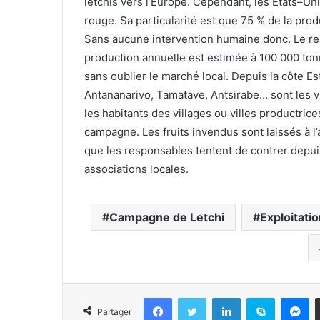
letchis vers l’Europe. Cependant, les Etats–Uni
rouge. Sa particularité est que 75 % de la pro
Sans aucune intervention humaine donc. Le reste
production annuelle est estimée à 100 000 ton
sans oublier le marché local. Depuis la côte Est
Antananarivo, Tamatave, Antsirabe… sont les vi
les habitants des villages ou villes productrice
campagne. Les fruits invendus sont laissés à l
que les responsables tentent de contrer depu
associations locales.
Campagne de Letchi
Exploitati
Facebook
Twitter
Linkedin
Skype
Messenger
Partager