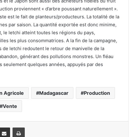
s et le Japon sont aussi des acheteurs fidèles du fruit
duction proviennent « d’arbre poussant naturellement ».
 est le fait de planteurs/producteurs. La totalité de la
nes par saison. La quantité exportée est donc minime,
, le letchi atteint toutes les régions du pays,
lles les plus consommatrices. A la fin de la campagne,
s de letchi redoutent le retour de manivelle de la
’abandon, générant des pollutions monstres. Un fléau
is seulement quelques années, appuyés par des
on Agricole
Madagascar
Production
Vente
Partager par email
Imprimer