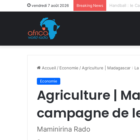
Après la levée 
vendredi 7 août 2026
Breaking News
Accueil
/
Economie
/
Agriculture | Madagascar : L
Economie
Agriculture | M
campagne de le
Maminirina Rado