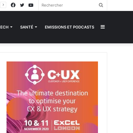
Facebook
Twitter
YouTube
Rechercher
Sidebar
TECH
SANTÉ
EMISSIONS ET PODCASTS
(barre
latérale)