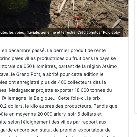
tes les voies : fluviale, aérienne et terrestre. Crédit photos : Polo Boby
 en décembre passé. Le dernier produit de rente
principales villes productrices du fruit dans le pays se
littorale de 650 kilomètres, partant de la région Atsimo
tave, le Grand Port, a abrité pour cette édition le
bles ont enregistré plus de 400 collecteurs dès la
ées. Madagascar projette exporter 18 000 tonnes du
l’Allemagne, la Belgique… Cette fois-ci, le prix
s 0,2 dollars, le kilo auprès des producteurs. Tandis que
coûte en moyenne 20 000 ariary, soir 5 dollars et
ite selon l’éloignement des villes par rapport aux
 garde encore son statut de premier exportateur de