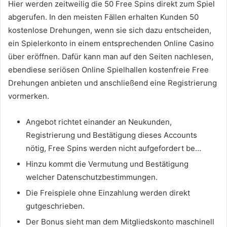
Hier werden zeitweilig die 50 Free Spins direkt zum Spiel
abgerufen. In den meisten Fällen erhalten Kunden 50
kostenlose Drehungen, wenn sie sich dazu entscheiden,
ein Spielerkonto in einem entsprechenden Online Casino
über eröffnen. Dafür kann man auf den Seiten nachlesen,
ebendiese seriösen Online Spielhallen kostenfreie Free
Drehungen anbieten und anschließend eine Registrierung
vormerken.
Angebot richtet einander an Neukunden,
Registrierung und Bestätigung dieses Accounts
nötig, Free Spins werden nicht aufgefordert be…
Hinzu kommt die Vermutung und Bestätigung
welcher Datenschutzbestimmungen.
Die Freispiele ohne Einzahlung werden direkt
gutgeschrieben.
Der Bonus sieht man dem Mitgliedskonto maschinell