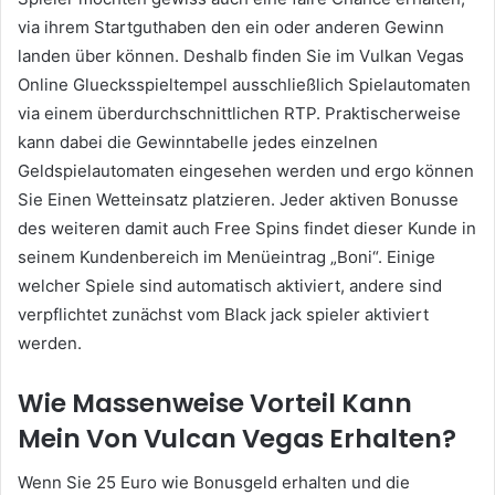
via ihrem Startguthaben den ein oder anderen Gewinn
landen über können. Deshalb finden Sie im Vulkan Vegas
Online Gluecksspieltempel ausschließlich Spielautomaten
via einem überdurchschnittlichen RTP. Praktischerweise
kann dabei die Gewinntabelle jedes einzelnen
Geldspielautomaten eingesehen werden und ergo können
Sie Einen Wetteinsatz platzieren. Jeder aktiven Bonusse
des weiteren damit auch Free Spins findet dieser Kunde in
seinem Kundenbereich im Menüeintrag „Boni“. Einige
welcher Spiele sind automatisch aktiviert, andere sind
verpflichtet zunächst vom Black jack spieler aktiviert
werden.
Wie Massenweise Vorteil Kann
Mein Von Vulcan Vegas Erhalten?
Wenn Sie 25 Euro wie Bonusgeld erhalten und die