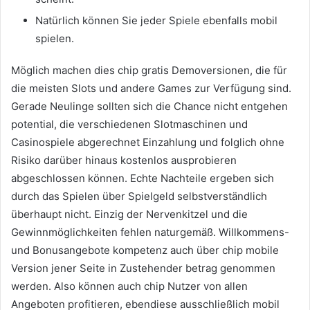
Natürlich können Sie jeder Spiele ebenfalls mobil
spielen.
Möglich machen dies chip gratis Demoversionen, die für
die meisten Slots und andere Games zur Verfügung sind.
Gerade Neulinge sollten sich die Chance nicht entgehen
potential, die verschiedenen Slotmaschinen und
Casinospiele abgerechnet Einzahlung und folglich ohne
Risiko darüber hinaus kostenlos ausprobieren
abgeschlossen können. Echte Nachteile ergeben sich
durch das Spielen über Spielgeld selbstverständlich
überhaupt nicht. Einzig der Nervenkitzel und die
Gewinnmöglichkeiten fehlen naturgemäß. Willkommens-
und Bonusangebote kompetenz auch über chip mobile
Version jener Seite in Zustehender betrag genommen
werden. Also können auch chip Nutzer von allen
Angeboten profitieren, ebendiese ausschließlich mobil