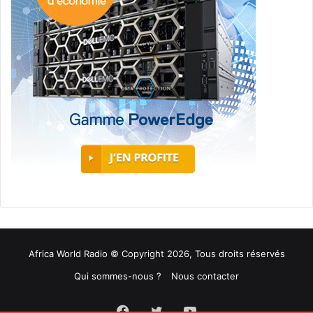
Africa World Radio © Copyright 2026, Tous droits réservés
Qui sommes-nous ?
Nous contacter
Facebook
Twitter
YouTube