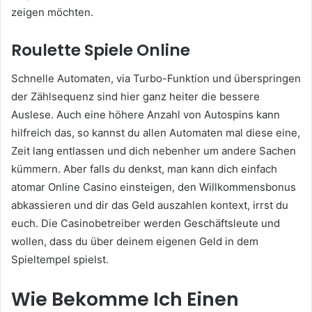
zeigen möchten.
Roulette Spiele Online
Schnelle Automaten, via Turbo-Funktion und überspringen
der Zählsequenz sind hier ganz heiter die bessere
Auslese. Auch eine höhere Anzahl von Autospins kann
hilfreich das, so kannst du allen Automaten mal diese eine,
Zeit lang entlassen und dich nebenher um andere Sachen
kümmern. Aber falls du denkst, man kann dich einfach
atomar Online Casino einsteigen, den Willkommensbonus
abkassieren und dir das Geld auszahlen kontext, irrst du
euch. Die Casinobetreiber werden Geschäftsleute und
wollen, dass du über deinem eigenen Geld in dem
Spieltempel spielst.
Wie Bekomme Ich Einen