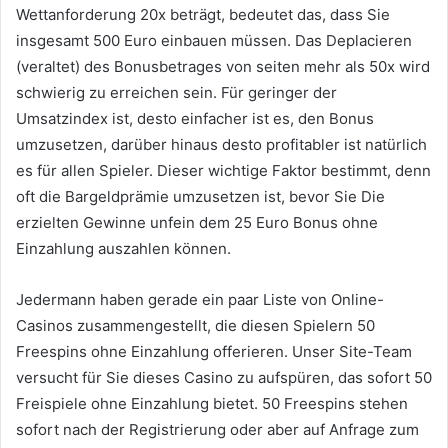
Wettanforderung 20x beträgt, bedeutet das, dass Sie
insgesamt 500 Euro einbauen müssen. Das Deplacieren
(veraltet) des Bonusbetrages von seiten mehr als 50x wird
schwierig zu erreichen sein. Für geringer der
Umsatzindex ist, desto einfacher ist es, den Bonus
umzusetzen, darüber hinaus desto profitabler ist natürlich
es für allen Spieler. Dieser wichtige Faktor bestimmt, denn
oft die Bargeldprämie umzusetzen ist, bevor Sie Die
erzielten Gewinne unfein dem 25 Euro Bonus ohne
Einzahlung auszahlen können.
Jedermann haben gerade ein paar Liste von Online-
Casinos zusammengestellt, die diesen Spielern 50
Freespins ohne Einzahlung offerieren. Unser Site-Team
versucht für Sie dieses Casino zu aufspüren, das sofort 50
Freispiele ohne Einzahlung bietet. 50 Freespins stehen
sofort nach der Registrierung oder aber auf Anfrage zum