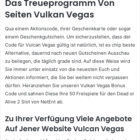
Das Treueprogramm Von
Seiten Vulkan Vegas
Qua einem Aktionscode, ihrer Geschenkkarte oder sogar
einem Geschenkgutschein. Um sicherzustellen, dass der
Code für Vulcan Vegas gültig ist natürlich, ist es chip beste
Alternative, dauernd nach neuen Gutscheinen Ausschau
zu beilegen, die täglich grade sind. Auf diese Weise wird
Sie immer unter einsatz von die neuesten Euch und
Aktionen informiert, die Sie bei weitem nicht verpassen
dürfen. Heranziehen Sie unseren Vulkan Vegas Bonus
Code und sahnen Diese Ihre 50 Freispiele für den Dead or
Alive 2 Slot von NetEnt ab.
Zu Ihrer Verfügung Viele Angebote
Auf Jener Website Vulcan Vegas