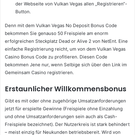
der Webseite von Vulkan Vegas allen „Registrieren“-
Button.
Denn mit dem Vulkan Vegas No Deposit Bonus Code
bekommen Sie genauso 50 Freispiele am enorm
erfolgreichen Steckplatz Dead or Alive 2 von NetEnt. Eine
einfache Registrierung reicht, um von dem Vulkan Vegas
Casino Bonus Code zu profitieren. Diesen Code
bekommen Jene nur, wenn Selbige sich über den Link im
Gemeinsam Casino registrieren.
Erstaunlicher Willkommensbonus
Gibt es mit oder ohne zugehörige Umsatzanforderungen
jetzt für erspielte Gewinne (Freispiele ohne Einzahlung
und ohne Umsatzanforderungen sein auch als Cash-
Freispiele bezeichnet). Der Nutzerkreis ist stark behindert
– meist einzig für Neukunden betriebsbereit. Wird von