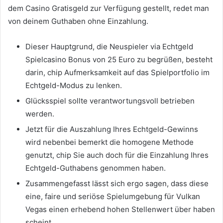
dem Casino Gratisgeld zur Verfügung gestellt, redet man
von deinem Guthaben ohne Einzahlung.
Dieser Hauptgrund, die Neuspieler via Echtgeld
Spielcasino Bonus von 25 Euro zu begrüßen, besteht
darin, chip Aufmerksamkeit auf das Spielportfolio im
Echtgeld-Modus zu lenken.
Glücksspiel sollte verantwortungsvoll betrieben
werden.
Jetzt für die Auszahlung Ihres Echtgeld-Gewinns
wird nebenbei bemerkt die homogene Methode
genutzt, chip Sie auch doch für die Einzahlung Ihres
Echtgeld-Guthabens genommen haben.
Zusammengefasst lässt sich ergo sagen, dass diese
eine, faire und seriöse Spielumgebung für Vulkan
Vegas einen erhebend hohen Stellenwert über haben
scheint.