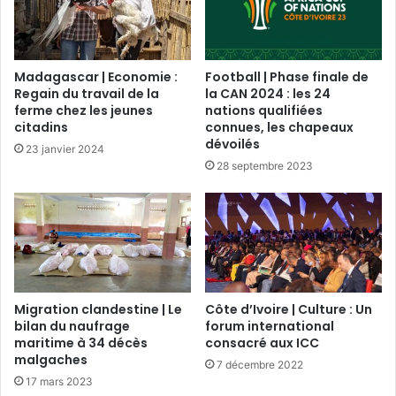
Madagascar | Economie :
Football | Phase finale de
Regain du travail de la
la CAN 2024 : les 24
ferme chez les jeunes
nations qualifiées
citadins
connues, les chapeaux
dévoilés
23 janvier 2024
28 septembre 2023
Migration clandestine | Le
Côte d’Ivoire | Culture : Un
bilan du naufrage
forum international
maritime à 34 décès
consacré aux ICC
malgaches
7 décembre 2022
17 mars 2023