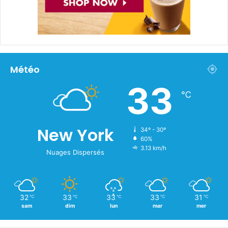
Météo
33
℃
New York
34º - 30º
60%
3.13 km/h
Nuages Dispersés
32
33
33
33
31
℃
℃
℃
℃
℃
sam
dim
lun
mar
mer