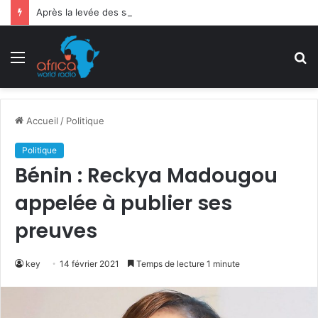
Après la levée des sanctions de la CEDEAO : Le Bénin tend la main au Niger
Menu
R
Accueil
/
Politique
Politique
Bénin : Reckya Madougou
appelée à publier ses
preuves
key
14 février 2021
Temps de lecture 1 minute