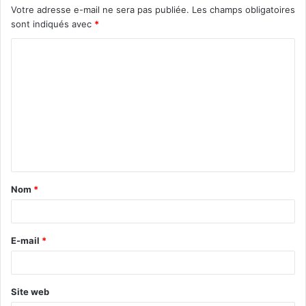
Votre adresse e-mail ne sera pas publiée.
Les champs obligatoires
sont indiqués avec
*
C
o
m
m
e
n
t
Nom
*
a
i
r
E-mail
*
e
*
Site web