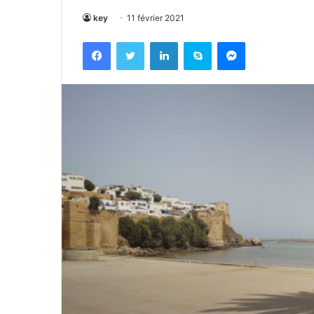
key
11 février 2021
Facebook
Twitter
Linkedin
Skype
Messenger