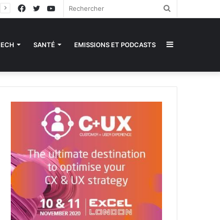
Facebook
Twitter
YouTube
Rechercher
Sidebar
TECH
SANTÉ
EMISSIONS ET PODCASTS
(barre
latérale)