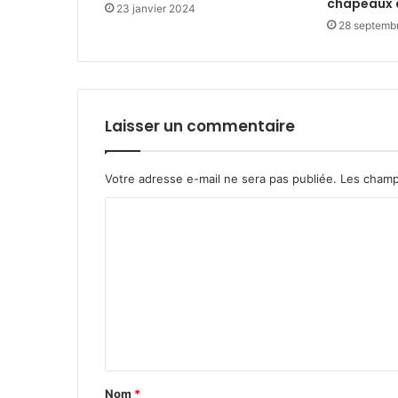
chapeaux 
23 janvier 2024
28 septemb
Laisser un commentaire
Votre adresse e-mail ne sera pas publiée.
Les champ
C
o
m
m
e
n
t
Nom
*
a