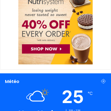
Météo
25
℃
31º - 23º