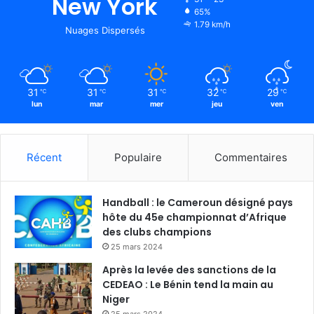
New York
65%
1.79 km/h
Nuages Dispersés
31
31
31
32
29
℃
℃
℃
℃
℃
lun
mar
mer
jeu
ven
Récent
Populaire
Commentaires
Handball : le Cameroun désigné pays
hôte du 45e championnat d’Afrique
des clubs champions
25 mars 2024
Après la levée des sanctions de la
CEDEAO : Le Bénin tend la main au
Niger