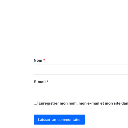
C
o
m
m
e
n
t
Nom
*
a
i
r
E-mail
*
e
*
Enregistrer mon nom, mon e-mail et mon site da