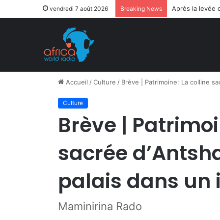
Après la levée 
vendredi 7 août 2026
Breaking News
Accueil
/
Culture
/
Brève | Patrimoine: La colline s
Culture
Brève | Patrimoi
sacrée d’Antsh
palais dans un 
Maminirina Rado