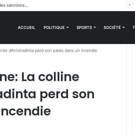
des sanctions de la CEDEAO : Le Bénin tend la main au Niger
ACCUEIL
POLITIQUE
SPORTS
SOCIÉTÉ
acrée d’Antshadinta perd son palais dans un incendie
ne: La colline
adinta perd son
incendie