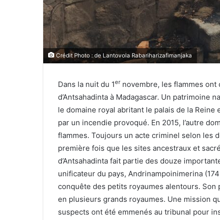
Crédit Photo : de Lantovola Rabariharizafimanjaka
er
Dans la nuit du 1
novembre, les flammes ont d
d’Antsahadinta à Madagascar. Un patrimoine nat
le domaine royal abritant le palais de la Reine 
par un incendie provoqué. En 2015, l’autre dom
flammes. Toujours un acte criminel selon les 
première fois que les sites ancestraux et sacré
d’Antsahadinta fait partie des douze important
unificateur du pays, Andrinampoinimerina (1745
conquête des petits royaumes alentours. Son pr
en plusieurs grands royaumes. Une mission qu’
suspects ont été emmenés au tribunal pour inst