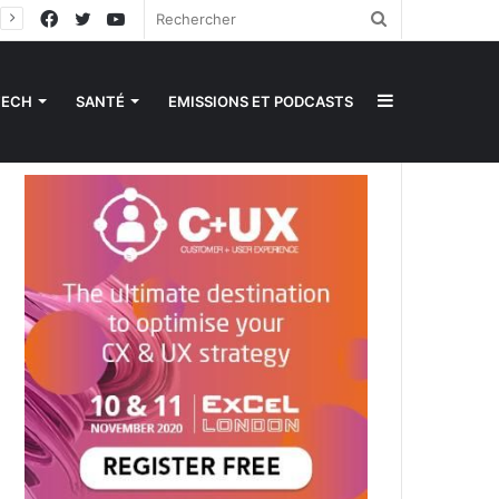
Facebook
Twitter
YouTube
Rechercher
Sidebar
TECH
SANTÉ
EMISSIONS ET PODCASTS
(barre
latérale)