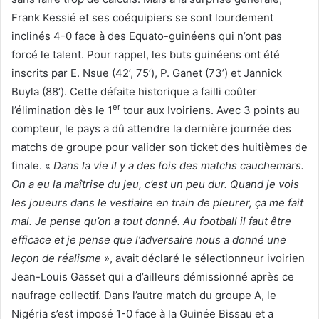
Frank Kessié et ses coéquipiers se sont lourdement
inclinés 4-0 face à des Equato-guinéens qui n’ont pas
forcé le talent. Pour rappel, les buts guinéens ont été
inscrits par E. Nsue (42’, 75’), P. Ganet (73’) et Jannick
Buyla (88’). Cette défaite historique a failli coûter
er
l’élimination dès le 1
tour aux Ivoiriens. Avec 3 points au
compteur, le pays a dû attendre la dernière journée des
matchs de groupe pour valider son ticket des huitièmes de
finale. «
Dans la vie il y a des fois des matchs cauchemars.
On a eu la maîtrise du jeu, c’est un peu dur. Quand je vois
les joueurs dans le vestiaire en train de pleurer, ça me fait
mal. Je pense qu’on a tout donné. Au football il faut être
efficace et je pense que l’adversaire nous a donné une
leçon de réalisme
», avait déclaré le sélectionneur ivoirien
Jean-Louis Gasset qui a d’ailleurs démissionné après ce
naufrage collectif. Dans l’autre match du groupe A, le
Nigéria s’est imposé 1-0 face à la Guinée Bissau et a