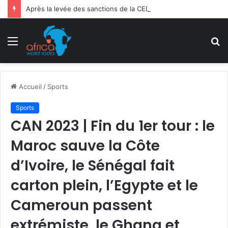
Après la levée des sanctions de la CEDEAO : Le Bénin tend la main au Niger
Menu
R
Accueil
/
Sports
Sports
CAN 2023 | Fin du 1er tour : le
Maroc sauve la Côte
d’Ivoire, le Sénégal fait
carton plein, l’Egypte et le
Cameroun passent
extrémiste, le Ghana et