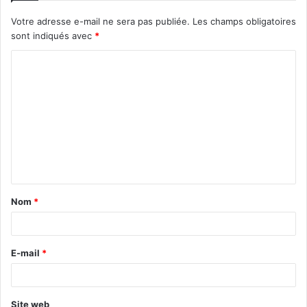
Votre adresse e-mail ne sera pas publiée.
Les champs obligatoires
sont indiqués avec
*
C
o
m
m
e
n
t
Nom
*
a
i
r
E-mail
*
e
*
Site web