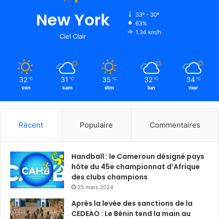
New York
33º - 30º
63%
1.34 km/h
Ciel Clair
32
31
35
32
34
℃
℃
℃
℃
℃
ven
sam
dim
lun
mar
Récent
Populaire
Commentaires
Handball : le Cameroun désigné pays
hôte du 45e championnat d’Afrique
des clubs champions
25 mars 2024
Après la levée des sanctions de la
CEDEAO : Le Bénin tend la main au