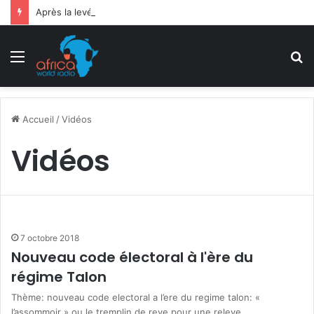
Après la levée des sanctions de la CEDEAO : Le Bénin tend la main au Niger
Menu
R
Accueil
/
Vidéos
Vidéos
7 octobre 2018
Nouveau code électoral à l'ère du
régime Talon
Thème: nouveau code electoral a l’ere du regime talon: «
l’assommoir » ou le tremplin de reve pour une releve…