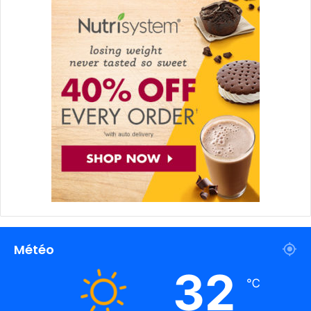
Météo
32
℃