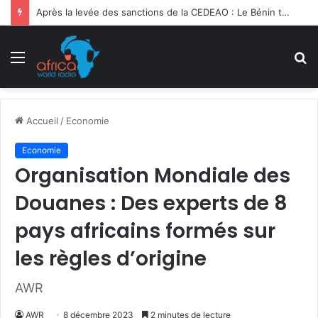
Après la levée des sanctions de la CEDEAO : Le Bénin tend la main au Niger
Menu
R
Accueil
/
Economie
Economie
Organisation Mondiale des
Douanes : Des experts de 8
pays africains formés sur
les règles d’origine
AWR
AWR
8 décembre 2023
2 minutes de lecture