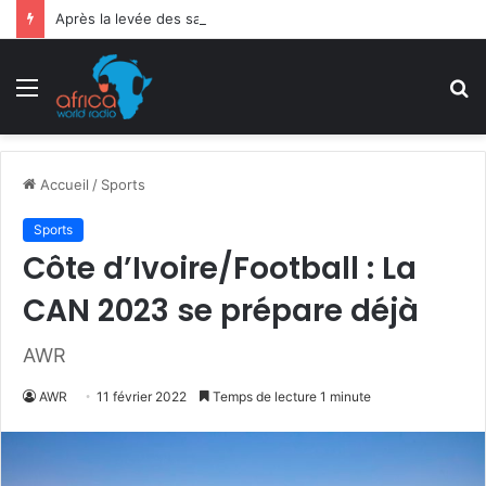
Après la levée des sanctions de la CEDEAO : Le Bénin tend la main au Niger
Menu
R
Accueil
/
Sports
Sports
Côte d’Ivoire/Football : La
CAN 2023 se prépare déjà
AWR
AWR
11 février 2022
Temps de lecture 1 minute