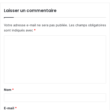
Laisser un commentaire
Votre adresse e-mail ne sera pas publiée.
Les champs obligatoires
sont indiqués avec
*
C
o
m
m
e
n
t
Nom
*
a
i
r
E-mail
*