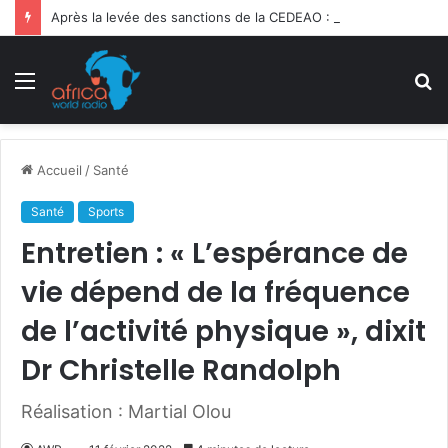
Après la levée des sanctions de la CEDEAO : Le Bénin tend la main au Niger
Menu
R
Accueil
/
Santé
Santé
Sports
Entretien : « L’espérance de
vie dépend de la fréquence
de l’activité physique », dixit
Dr Christelle Randolph
Réalisation : Martial Olou