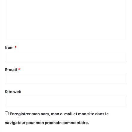
m
m
e
n
t
Nom
*
a
i
r
E-mail
*
e
*
Site web
Enregistrer mon nom, mon e-mail et mon site dans le
navigateur pour mon prochain commentaire.