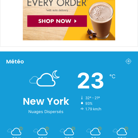
Météo
23
℃
New York
32º - 21º
93%
1.79 km/h
Nuages Dispersés