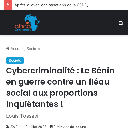
Après la levée des sanctions de la CEDEAO : Le Bénin tend la main au Niger
Menu
R
Accueil
/
Société
Société
Cybercriminalité : Le Bénin
en guerre contre un fléau
social aux proportions
inquiétantes !
Louis Tossavi
AWR
3 juillet 2023
3 minutes de lecture