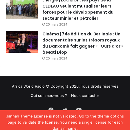
CEDEAO veulent mutualiser leurs
forces pour le développement du
secteur minier et pétrolier
25 mars 2024
Cinéma | 74e édition du Berlinale : Un
documentaire sur les trésors royaux
du Danxomè fait gagner « l’Ours d’or »
à Mati Diop
25 mars 2024
Africa World Radio © Copyright 2026, Tous droits réservés
Qui sommes-nous ?
Nous contacter
Facebook
Twitter
YouTube
Jannah Theme
License is not validated, Go to the theme options
page to validate the license, You need a single license for each
domain name.