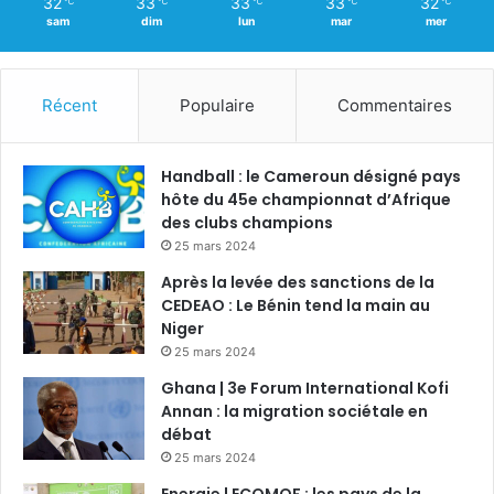
32
33
33
33
32
℃
℃
℃
℃
℃
sam
dim
lun
mar
mer
Récent
Populaire
Commentaires
Handball : le Cameroun désigné pays
hôte du 45e championnat d’Afrique
des clubs champions
25 mars 2024
Après la levée des sanctions de la
CEDEAO : Le Bénin tend la main au
Niger
25 mars 2024
Ghana | 3e Forum International Kofi
Annan : la migration sociétale en
débat
25 mars 2024
Energie | ECOMOF : les pays de la