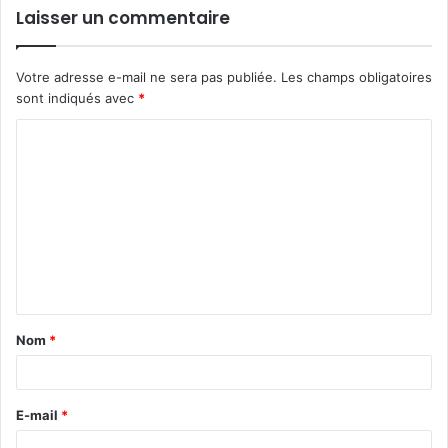
Laisser un commentaire
Votre adresse e-mail ne sera pas publiée.
Les champs obligatoires
sont indiqués avec
*
C
o
m
m
e
n
t
Nom
*
a
i
r
E-mail
*
e