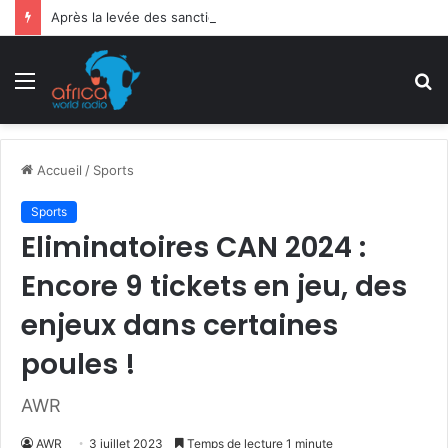
Après la levée des sanctions de la CEDEAO : Le Bénin tend la main au Niger
Menu
R
Accueil
/
Sports
Sports
Eliminatoires CAN 2024 :
Encore 9 tickets en jeu, des
enjeux dans certaines
poules !
AWR
AWR
3 juillet 2023
Temps de lecture 1 minute