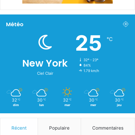
Météo
25
℃
New York
32º - 23º
84%
1.79 km/h
Ciel Clair
32
30
32
30
30
℃
℃
℃
℃
℃
dim
lun
mar
mer
jeu
Récent
Populaire
Commentaires