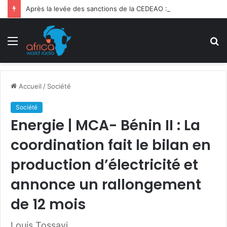
Après la levée des sanctions de la CEDEAO : Le Bénin tend la main au Niger
Menu
R
Accueil
/
Société
Société
Energie | MCA- Bénin II : La
coordination fait le bilan en
production d’électricité et
annonce un rallongement
de 12 mois
Louis Tossavi