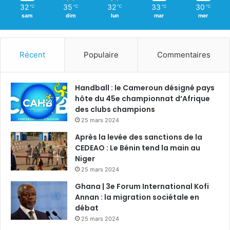
32
35
32
33
30
℃
℃
℃
℃
℃
sam
dim
lun
mar
mer
Récent
Populaire
Commentaires
Handball : le Cameroun désigné pays
hôte du 45e championnat d’Afrique
des clubs champions
25 mars 2024
Après la levée des sanctions de la
CEDEAO : Le Bénin tend la main au
Niger
25 mars 2024
Ghana | 3e Forum International Kofi
Annan : la migration sociétale en
débat
25 mars 2024