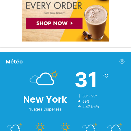
Météo
31
℃
New York
33º - 23º
69%
4.47 km/h
Nuages Dispersés