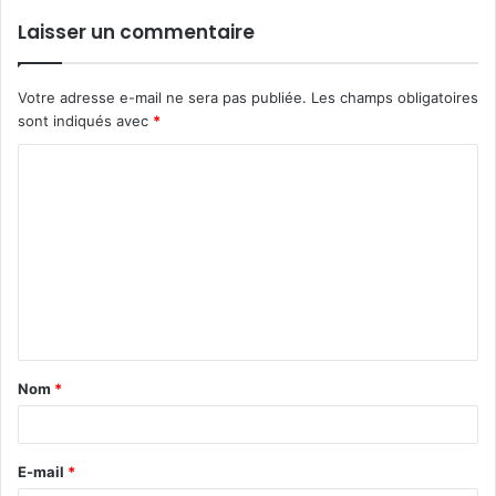
Laisser un commentaire
Votre adresse e-mail ne sera pas publiée.
Les champs obligatoires
sont indiqués avec
*
C
o
m
m
e
n
t
Nom
*
a
i
r
E-mail
*
e