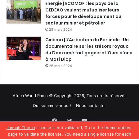
Energie | ECOMOF : les pays de la
CEDEAO veulent mutualiser leurs
forces pour le développement du
secteur minier et pétrolier
25 mars 2024
Cinéma | 74e édition du Berlinale : Un
documentaire sur les trésors royaux
du Danxomè fait gagner « l’Ours d’or »
à Mati Diop
25 mars 2024
Africa World Radio © Copyright 2026, Tous droits réservés
Qui sommes-nous ?
Nous contacter
Facebook
Twitter
YouTube
Jannah Theme
License is not validated, Go to the theme options
page to validate the license, You need a single license for each