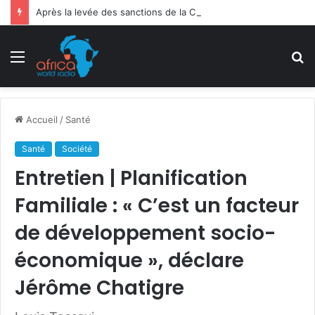
Après la levée des sanctions de la CEDEAO : Le Bénin tend la main au Niger
Menu
R
Accueil
/
Santé
Santé
Société
Entretien | Planification
Familiale : « C’est un facteur
de développement socio-
économique », déclare
Jérôme Chatigre