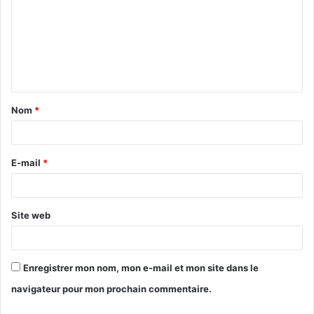
m
m
e
n
t
Nom
*
a
i
r
E-mail
*
e
*
Site web
Enregistrer mon nom, mon e-mail et mon site dans le
navigateur pour mon prochain commentaire.