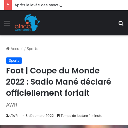
Après la levée des sanctions de la CEDEAO : Le Bénin tend la main au Niger
Menu
R
Accueil
/
Sports
Sports
Foot | Coupe du Monde
2022 : Sadio Mané déclaré
officiellement forfait
AWR
AWR
3 décembre 2022
Temps de lecture 1 minute