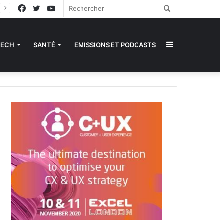
Facebook
Twitter
YouTube
Rechercher
Sidebar
TECH
SANTÉ
EMISSIONS ET PODCASTS
(barre
latérale)