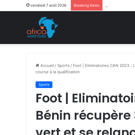
Après la levée 
vendredi 7 août 2026
Breaking News
Accueil
/
Sports
/
Foot | Eliminatoires CAN 2023 : L
course à la qualification
Sports
Foot | Eliminato
Bénin récupère 
vert et se relan