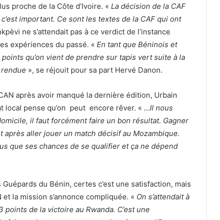
lus proche de la Côte d’Ivoire. «
La décision de la CAF
 c’est important. Ce sont les textes de la CAF qui ont
nkpèvi ne s’attendait pas à ce verdict de l’instance
 des expériences du passé. «
En tant que Béninois et
oints qu’on vient de prendre sur tapis vert suite à la
té rendue
», se réjouit pour sa part Hervé Danon.
 CAN après avoir manqué la dernière édition, Urbain
t local pense qu’on peut encore rêver. « …
Il nous
micile, il faut forcément faire un bon résultat. Gagner
 et après aller jouer un match décisif au Mozambique.
lus que ses chances de se qualifier et ça ne dépend
 Guépards du Bénin, certes c’est une satisfaction, mais
AN et la mission s’annonce compliquée. «
On s’attendait à
3 points de la victoire au Rwanda. C’est une