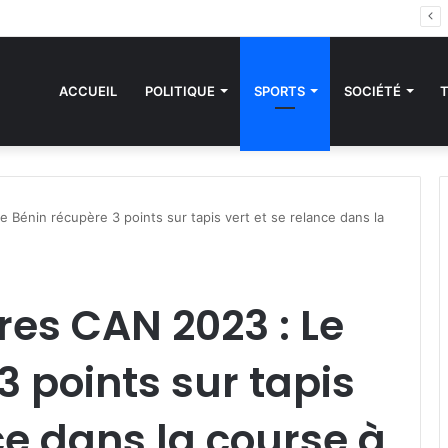
des sanctions de la CEDEAO : Le Bénin tend la main au Niger
ACCUEIL
POLITIQUE
SPORTS
SOCIÉTÉ
e Bénin récupère 3 points sur tapis vert et se relance dans la
ires CAN 2023 : Le
3 points sur tapis
ce dans la course à