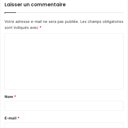
Laisser un commentaire
Votre adresse e-mail ne sera pas publiée.
Les champs obligatoires
sont indiqués avec
*
C
o
m
m
e
n
t
Nom
*
a
i
r
E-mail
*
e