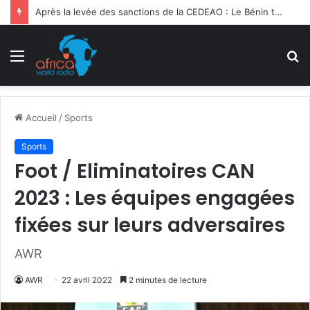
Après la levée des sanctions de la CEDEAO : Le Bénin tend la main au Niger
Menu
R
Accueil
/
Sports
Sports
Foot / Eliminatoires CAN
2023 : Les équipes engagées
fixées sur leurs adversaires
AWR
AWR
22 avril 2022
2 minutes de lecture