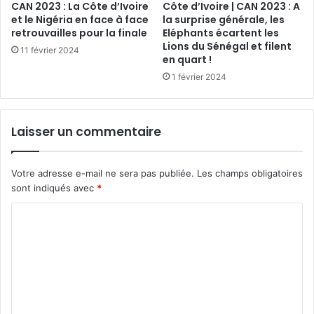
CAN 2023 : La Côte d’Ivoire
Côte d’Ivoire | CAN 2023 : A
et le Nigéria en face à face
la surprise générale, les
retrouvailles pour la finale
Eléphants écartent les
Lions du Sénégal et filent
11 février 2024
en quart !
1 février 2024
Laisser un commentaire
Votre adresse e-mail ne sera pas publiée.
Les champs obligatoires
sont indiqués avec
*
C
o
m
m
e