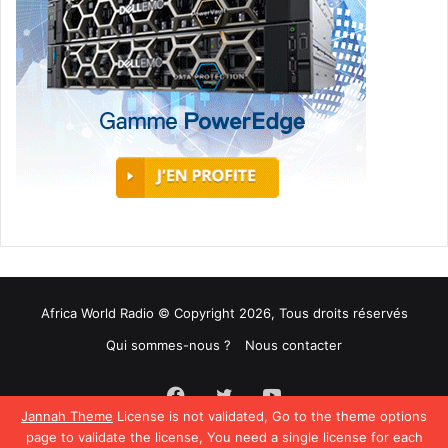
Africa World Radio © Copyright 2026, Tous droits réservés
Qui sommes-nous ?
Nous contacter
Facebook
Twitter
YouTube
Jannah Theme
License is not validated, Go to the theme options
page to validate the license, You need a single license for each