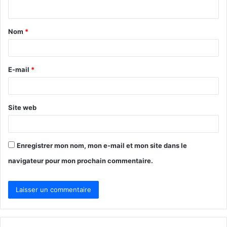
n
t
Nom
*
a
i
r
E-mail
*
e
*
Site web
Enregistrer mon nom, mon e-mail et mon site dans le
navigateur pour mon prochain commentaire.