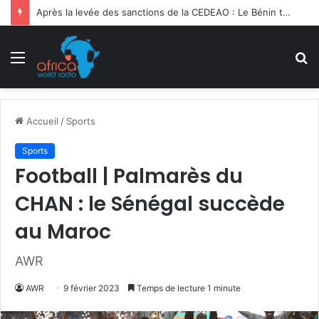
Après la levée des sanctions de la CEDEAO : Le Bénin tend la main au Niger
Menu
R
Accueil
/
Sports
Sports
Football | Palmarès du
CHAN : le Sénégal succède
au Maroc
AWR
AWR
9 février 2023
Temps de lecture 1 minute