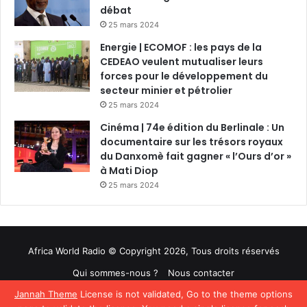
débat
25 mars 2024
Energie | ECOMOF : les pays de la
CEDEAO veulent mutualiser leurs
forces pour le développement du
secteur minier et pétrolier
25 mars 2024
Cinéma | 74e édition du Berlinale : Un
documentaire sur les trésors royaux
du Danxomè fait gagner « l’Ours d’or »
à Mati Diop
25 mars 2024
Africa World Radio © Copyright 2026, Tous droits réservés
Qui sommes-nous ?
Nous contacter
Jannah Theme
License is not validated, Go to the theme options
Facebook
Twitter
YouTube