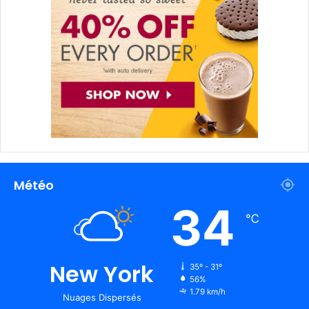
Météo
34
℃
New York
35º - 31º
56%
1.79 km/h
Nuages Dispersés