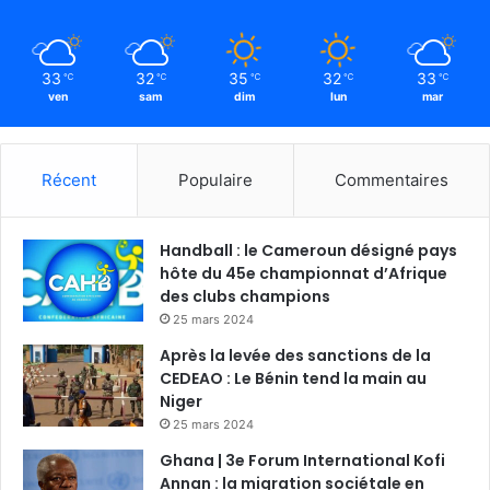
33
32
35
32
33
℃
℃
℃
℃
℃
ven
sam
dim
lun
mar
Récent
Populaire
Commentaires
Handball : le Cameroun désigné pays
hôte du 45e championnat d’Afrique
des clubs champions
25 mars 2024
Après la levée des sanctions de la
CEDEAO : Le Bénin tend la main au
Niger
25 mars 2024
Ghana | 3e Forum International Kofi
Annan : la migration sociétale en