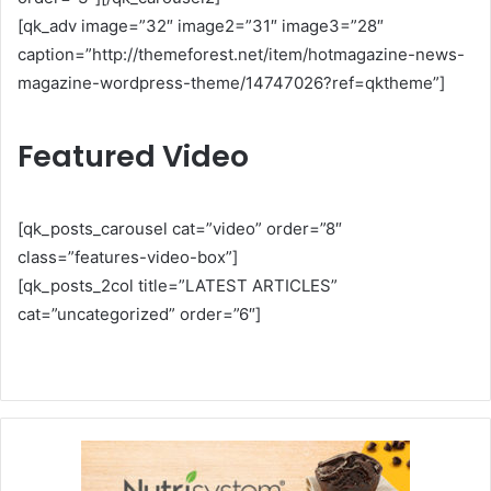
[qk_adv image=”32″ image2=”31″ image3=”28″
caption=”http://themeforest.net/item/hotmagazine-news-
magazine-wordpress-theme/14747026?ref=qktheme”]
Featured Video
[qk_posts_carousel cat=”video” order=”8″
class=”features-video-box”]
[qk_posts_2col title=”LATEST ARTICLES”
cat=”uncategorized” order=”6″]