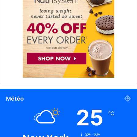
Météo
25
℃
32º - 23º