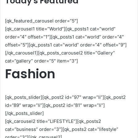
Today's Featured
[qk_featured_carousel order=”5″]
[qk_carousel1 title=”World”][qk_posts1 cat=”world”
order=”4″ offset=”1″][qk_posts1 cat=”world” order=”4″
offset=”5″][qk_posts1 cat=”world” order=”4″ offset=”9″]
[/qk_carousel1][qk_posts_carousel2 title=”Gallery”
cat=”gallery” order=”5″ item=”3″]
Fashion
[qk_posts_slider][qk_post2 id=”97″ wrap=”li”][qk_post2
id=”89″ wrap=”li”][qk_post2 id=”81″ wrap=”li”]
[/qk_posts_slider]
[qk_carousel2 title=”LIFESTYLE”][qk_posts2
cat=”business” order=”3″][qk_posts2 cat=”lifestyle”
order=”3″][/qk_carousel2]