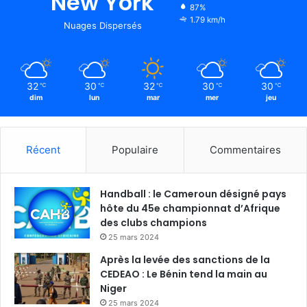
New York
87%
1.79 km/h
Nuages Dispersés
32
30
32
30
30
℃
℃
℃
℃
℃
dim
lun
mar
mer
jeu
Récent
Populaire
Commentaires
Handball : le Cameroun désigné pays
hôte du 45e championnat d’Afrique
des clubs champions
25 mars 2024
Après la levée des sanctions de la
CEDEAO : Le Bénin tend la main au
Niger
25 mars 2024