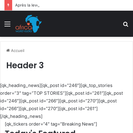
Après la levée des sanctions de la CEDEAO : Le Bénin tend la main au Niger
Menu
R
Accueil
Header 3
[qk_heading_news][qk_post id=”246″][qk_top_stories
order=”3″ tag=”TOP STORIES”][qk_post id=”261″][qk_post
id=”246″][qk_post id=”266″][qk_post id=”270″][qk_post
id=”266″][qk_post id=”270″][qk_post id=”261″]
[/qk_heading_news]
[qk_tickers order=”4″ tag=”Breaking News”]