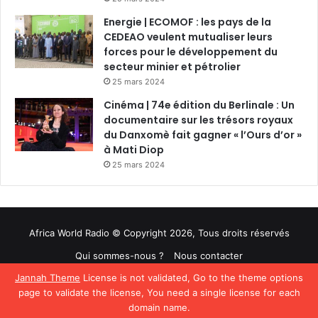
Energie | ECOMOF : les pays de la
CEDEAO veulent mutualiser leurs
forces pour le développement du
secteur minier et pétrolier
25 mars 2024
Cinéma | 74e édition du Berlinale : Un
documentaire sur les trésors royaux
du Danxomè fait gagner « l’Ours d’or »
à Mati Diop
25 mars 2024
Africa World Radio © Copyright 2026, Tous droits réservés
Qui sommes-nous ?
Nous contacter
Jannah Theme
License is not validated, Go to the theme options
Facebook
Twitter
YouTube
page to validate the license, You need a single license for each
domain name.