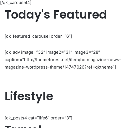
[/qk_carousel4]
Today's Featured
[qk_featured_carousel order=”6″]
[qk_adv image=”32″ image2=”31″ image3=”28″
caption=”http://themeforest.net/item/hotmagazine-news-
magazine-wordpress-theme/14747026?ref=qktheme”]
Lifestyle
[qk_posts4 cat=”life6″ order=”3″]