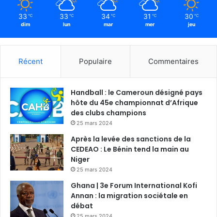
33
33
34
31
30
℃
℃
℃
℃
℃
dim
lun
mar
mer
jeu
Récent
Populaire
Commentaires
Handball : le Cameroun désigné pays
hôte du 45e championnat d’Afrique
des clubs champions
25 mars 2024
Après la levée des sanctions de la
CEDEAO : Le Bénin tend la main au
Niger
25 mars 2024
Ghana | 3e Forum International Kofi
Annan : la migration sociétale en
débat
25 mars 2024