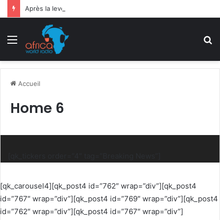
Après la levée des sanctions de la CEDEAO : Le Bénin tend la main au Niger
Menu
R
Accueil
Home 6
[qk_tickers order=”4″ tag=”Breaking News”]
[qk_carousel4][qk_post4 id=”762″ wrap=”div”][qk_post4
id=”767″ wrap=”div”][qk_post4 id=”769″ wrap=”div”][qk_post4
id=”762″ wrap=”div”][qk_post4 id=”767″ wrap=”div”]