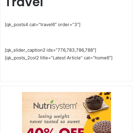
Travel
[qk_posts4 cat=”travel6″ order=”3″]
[qk_slider_caption2 ids=”776,783,786,788″]
[qk_posts_2col2 title=”Latest Article” cat=”home6″]