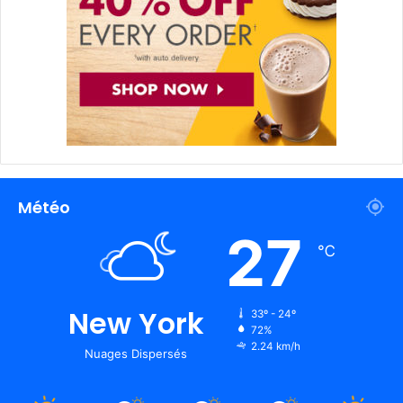
Météo
27
℃
New York
33º - 24º
72%
2.24 km/h
Nuages Dispersés